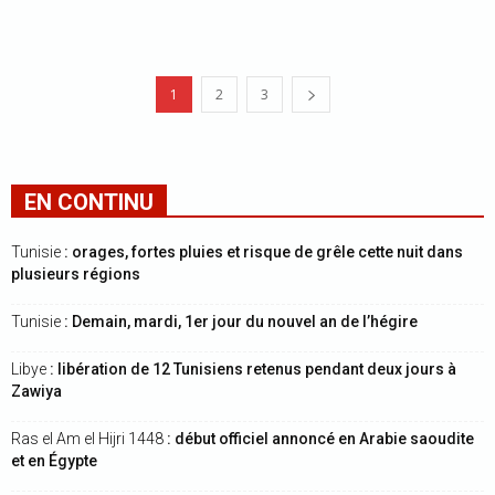
1
2
3
EN CONTINU
Tunisie
: orages, fortes pluies et risque de grêle cette nuit dans
plusieurs régions
Tunisie
: Demain, mardi, 1er jour du nouvel an de l’hégire
Libye
: libération de 12 Tunisiens retenus pendant deux jours à
Zawiya
Ras el Am el Hijri 1448
: début officiel annoncé en Arabie saoudite
et en Égypte