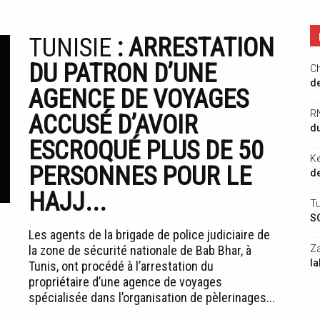
TUNISIE
: ARRESTATION
DU PATRON D’UNE
Ch
de
AGENCE DE VOYAGES
R
ACCUSÉ D’AVOIR
du
ESCROQUÉ PLUS DE 50
K
PERSONNES POUR LE
de
HAJJ...
Tu
S
Les agents de la brigade de police judiciaire de
la zone de sécurité nationale de Bab Bhar, à
Z
la
Tunis, ont procédé à l’arrestation du
propriétaire d’une agence de voyages
spécialisée dans l’organisation de pèlerinages...