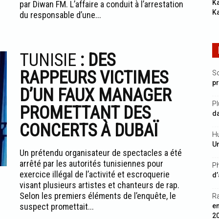
Ka
par Diwan FM. L’affaire a conduit à l’arrestation
K
du responsable d’une...
TUNISIE
: DES
RAPPEURS VICTIMES
S
p
D’UN FAUX MANAGER
Pl
PROMETTANT DES
da
CONCERTS À DUBAÏ
Hu
Un
Un prétendu organisateur de spectacles a été
arrêté par les autorités tunisiennes pour
Ph
exercice illégal de l’activité et escroquerie
d’
visant plusieurs artistes et chanteurs de rap.
Selon les premiers éléments de l’enquête, le
R
suspect promettait...
e
2