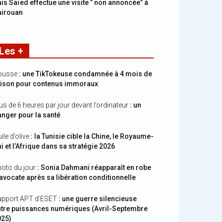
is Saïed effectue une visite ” non annoncée” à
airouan
Les +
ousse
: une TikTokeuse condamnée à 4 mois de
rison pour contenus immoraux
us de 6 heures par jour devant l’ordinateur
: un
nger pour la santé
ile d’olive
: la Tunisie cible la Chine, le Royaume-
i et l’Afrique dans sa stratégie 2026
oto du jour
: Sonia Dahmani réapparaît en robe
avocate après sa libération conditionnelle
apport APT d’ESET
: une guerre silencieuse
ntre puissances numériques (Avril-Septembre
025)