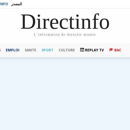
INFO
المصدر
Directinfo
L`information de dernière minute
S
EMPLOI
SANTE
SPORT
CULTURE
REPLAY TV
BAC