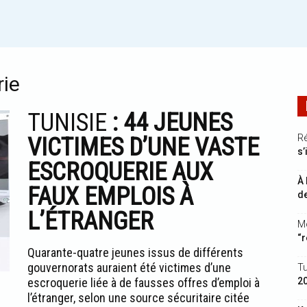
rie
TUNISIE
: 44 JEUNES
Ré
VICTIMES D’UNE VASTE
s’
ESCROQUERIE AUX
À 
FAUX EMPLOIS À
de
L’ÉTRANGER
Mo
“r
Quarante-quatre jeunes issus de différents
gouvernorats auraient été victimes d’une
Tu
escroquerie liée à de fausses offres d’emploi à
2
l’étranger, selon une source sécuritaire citée