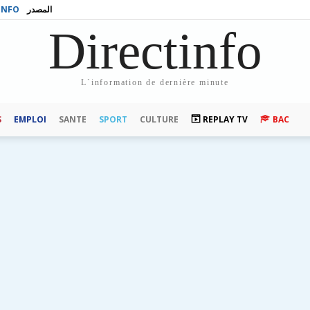
INFO
المصدر
Directinfo
L`information de dernière minute
S
EMPLOI
SANTE
SPORT
CULTURE
REPLAY TV
BAC