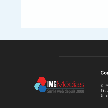
Co
© IM
Tél.
Emai