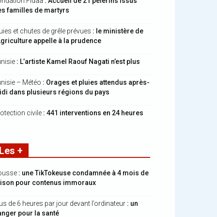
ndation Fidaa
: Accueil de 21 pèlerins issus
s familles de martyrs
uies et chutes de grêle prévues
: le ministère de
Agriculture appelle à la prudence
nisie
: L’artiste Kamel Raouf Nagati n’est plus
nisie – Météo
: Orages et pluies attendus après-
di dans plusieurs régions du pays
otection civile
: 441 interventions en 24 heures
Les +
ousse
: une TikTokeuse condamnée à 4 mois de
rison pour contenus immoraux
us de 6 heures par jour devant l’ordinateur
: un
nger pour la santé