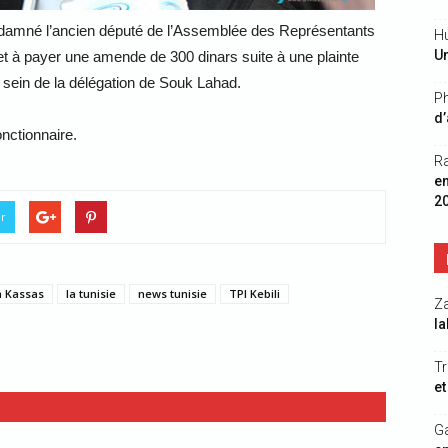
ondamné l’ancien député de l’Assemblée des Représentants
Hu
Un
t à payer une amende de 300 dinars suite à une plainte
 sein de la délégation de Souk Lahad.
Ph
d’
nctionnaire.
R
e
2
er
 Kassas
la tunisie
news tunisie
TPI Kebili
Z
la
Tr
et
G