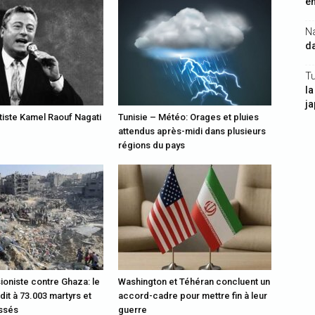
en
N
da
Tu
la
j
rtiste Kamel Raouf Nagati
Tunisie – Météo: Orages et pluies
attendus après-midi dans plusieurs
régions du pays
ioniste contre Ghaza: le
Washington et Téhéran concluent un
rdit à 73.003 martyrs et
accord-cadre pour mettre fin à leur
essés
guerre