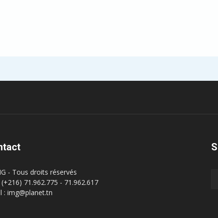
ntact
S
G - Tous droits réservés
 : (+216) 71.962.775 - 71.962.617
l : img@planet.tn