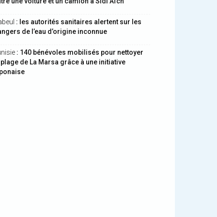
tre une voiture et un camion à Sidi Aïch
abeul
: les autorités sanitaires alertent sur les
ngers de l’eau d’origine inconnue
nisie
: 140 bénévoles mobilisés pour nettoyer
 plage de La Marsa grâce à une initiative
aponaise