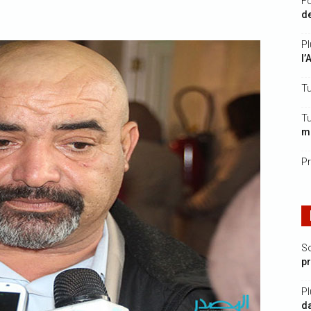
Fo
de
Pl
l’
Tu
Tu
mi
Pr
S
p
Pl
da