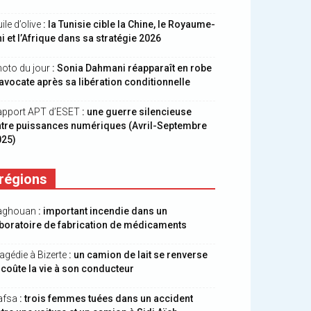
ile d’olive
: la Tunisie cible la Chine, le Royaume-
i et l’Afrique dans sa stratégie 2026
oto du jour
: Sonia Dahmani réapparaît en robe
avocate après sa libération conditionnelle
apport APT d’ESET
: une guerre silencieuse
ntre puissances numériques (Avril-Septembre
025)
régions
aghouan
: important incendie dans un
boratoire de fabrication de médicaments
agédie à Bizerte
: un camion de lait se renverse
 coûte la vie à son conducteur
afsa
: trois femmes tuées dans un accident