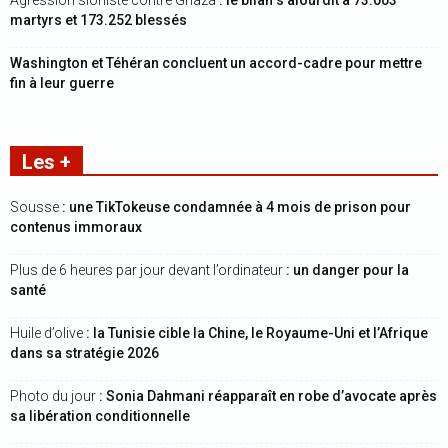
Agression sioniste contre Ghaza
: le bilan s’alourdit à 73.003
martyrs et 173.252 blessés
Washington et Téhéran concluent un accord-cadre pour mettre
fin à leur guerre
Les +
Sousse
: une TikTokeuse condamnée à 4 mois de prison pour
contenus immoraux
Plus de 6 heures par jour devant l’ordinateur
: un danger pour la
santé
Huile d’olive
: la Tunisie cible la Chine, le Royaume-Uni et l’Afrique
dans sa stratégie 2026
Photo du jour
: Sonia Dahmani réapparaît en robe d’avocate après
sa libération conditionnelle