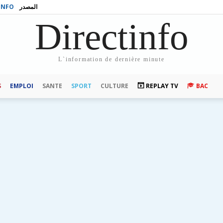
INFO
المصدر
Directinfo
L`information de dernière minute
S
EMPLOI
SANTE
SPORT
CULTURE
REPLAY TV
BAC