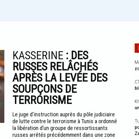
KASSERINE
: DES
M
RUSSES RELÂCHÉS
zo
APRÈS LA LEVÉE DES
C
SOUPÇONS DE
bi
TERRORISME
Kh
un
Le juge d'instruction auprès du pôle judiciaire
de lutte contre le terrorisme à Tunis a ordonné
Tu
la libération d’un groupe de ressortissants
po
Z
russes arrêtés précédemment dans une zone