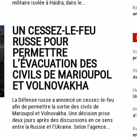
militaire isolée à Haïdra, dans le...
Ba
an
UN CESSEZ-LE-FEU
RUSSE POUR
PERMETTRE
S
p
L’ÉVACUATION DES
CIVILS DE MARIOUPOL
Pl
da
ET VOLNOVAKHA
Hu
Un
La Défense russe a annoncé un cessez-le-feu
afin de permettre la sortie des civils de
Ph
Marioupol et Volnovakha. Une décision prise
d’
deux jours après des discussions en ce sens
entre la Russie et l'Ukraine. Selon l'agence...
R
e