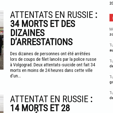
2
ATTENTATS EN RUSSIE
:
34 MORTS ET DES
M
DIZAINES
zo
D’ARRESTATIONS
Tu
a
Des dizaines de personnes ont été arrêtées
lors de coups de filet lancés par la police russe
T
à Volgograd. Deux attentats-suicide ont fait 34
de
morts en moins de 24 heures dans cette ville
d'un...
Tu
go
T
ATTENTAT EN RUSSIE
:
de
14 MORTS ET 28