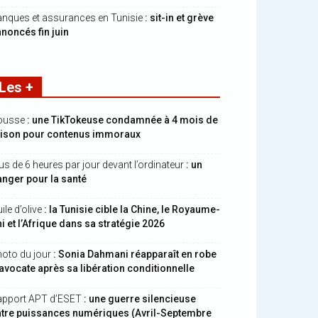
nques et assurances en Tunisie
: sit-in et grève
noncés fin juin
Les +
ousse
: une TikTokeuse condamnée à 4 mois de
rison pour contenus immoraux
us de 6 heures par jour devant l’ordinateur
: un
nger pour la santé
ile d’olive
: la Tunisie cible la Chine, le Royaume-
i et l’Afrique dans sa stratégie 2026
oto du jour
: Sonia Dahmani réapparaît en robe
avocate après sa libération conditionnelle
apport APT d’ESET
: une guerre silencieuse
ntre puissances numériques (Avril-Septembre