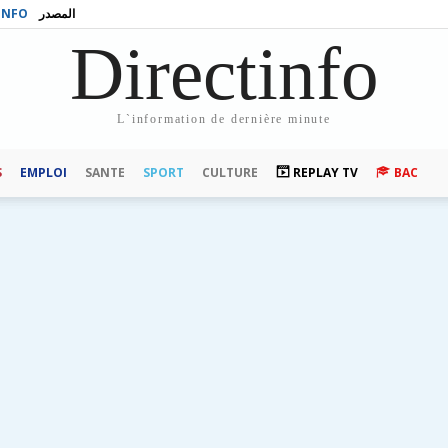
INFO
المصدر
Directinfo
L`information de dernière minute
S
EMPLOI
SANTE
SPORT
CULTURE
REPLAY TV
BAC