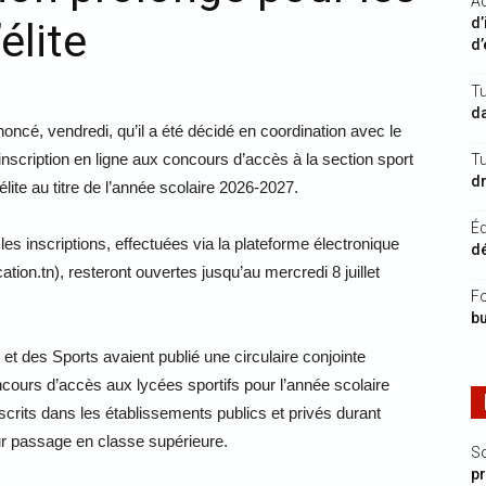
Ac
d’
élite
d’
Tu
da
oncé, vendredi, qu’il a été décidé en coordination avec le
’inscription en ligne aux concours d’accès à la section sport
Tu
dr
élite au titre de l’année scolaire 2026-2027.
É
s inscriptions, effectuées via la plateforme électronique
dé
ation.tn), resteront ouvertes jusqu’au mercredi 8 juillet
Fo
b
et des Sports avaient publié une circulaire conjointe
cours d’accès aux lycées sportifs pour l’année scolaire
nscrits dans les établissements publics et privés durant
ur passage en classe supérieure.
S
p