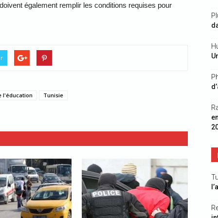
doivent également remplir les conditions requises pour
Pl
da
Hu
Un
er
Ph
d’
 l'éducation
Tunisie
R
e
2
Tu
l’
R
in