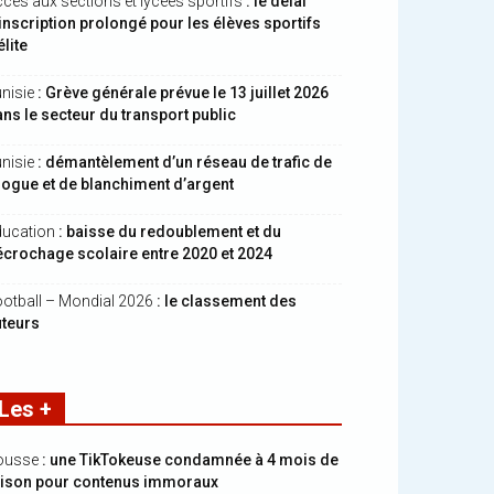
cès aux sections et lycées sportifs
: le délai
inscription prolongé pour les élèves sportifs
élite
nisie
: Grève générale prévue le 13 juillet 2026
ns le secteur du transport public
nisie
: démantèlement d’un réseau de trafic de
ogue et de blanchiment d’argent
ducation
: baisse du redoublement et du
crochage scolaire entre 2020 et 2024
otball – Mondial 2026
: le classement des
uteurs
Les +
ousse
: une TikTokeuse condamnée à 4 mois de
rison pour contenus immoraux