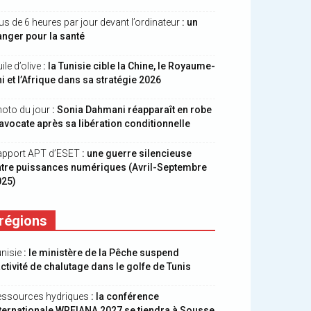
us de 6 heures par jour devant l’ordinateur
: un
nger pour la santé
ile d’olive
: la Tunisie cible la Chine, le Royaume-
i et l’Afrique dans sa stratégie 2026
oto du jour
: Sonia Dahmani réapparaît en robe
avocate après sa libération conditionnelle
apport APT d’ESET
: une guerre silencieuse
ntre puissances numériques (Avril-Septembre
025)
régions
nisie
: le ministère de la Pêche suspend
activité de chalutage dans le golfe de Tunis
essources hydriques
: la conférence
ternationale WREIANA 2027 se tiendra à Sousse