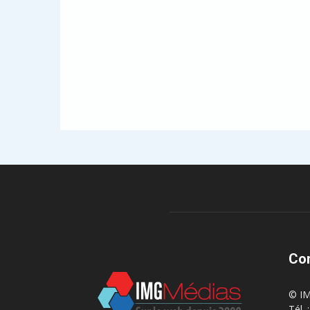
Co
© IM
Tél.