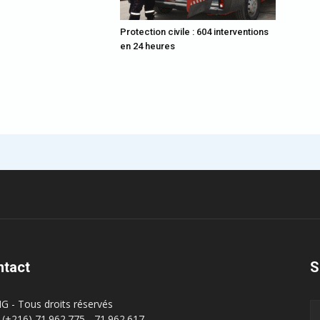
Protection civile : 604 interventions
en 24 heures
ntact
S
G - Tous droits réservés
 : (+216) 71.962.775 - 71.962.617