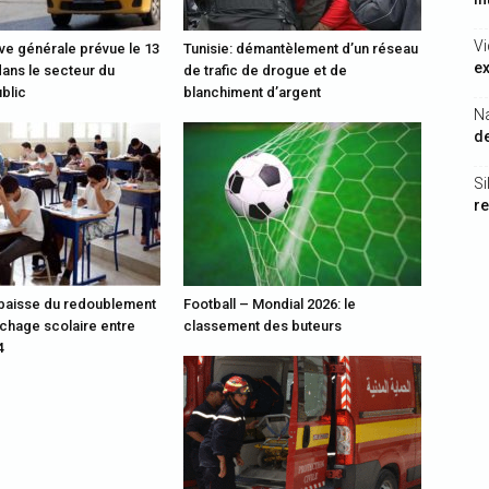
V
ève générale prévue le 13
Tunisie: démantèlement d’un réseau
ex
 dans le secteur du
de trafic de drogue et de
ublic
blanchiment d’argent
N
de
Si
re
 baisse du redoublement
Football – Mondial 2026: le
chage scolaire entre
classement des buteurs
4