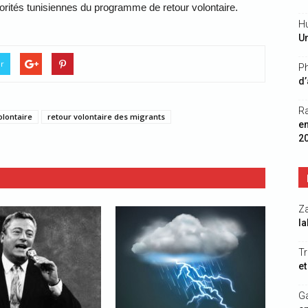
utorités tunisiennes du programme de retour volontaire.
Hu
Un
er
Ph
d’
R
olontaire
retour volontaire des migrants
e
2
Z
la
Tr
et
G