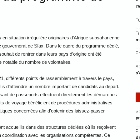
Pl
l’
Tu
Tu
 en situation irrégulière originaires d’Afrique subsaharienne
mi
le gouvernorat de Sfax. Dans le cadre du programme dédié,
Pr
ouhait de rentrer dans leurs pays d’origine ont été
 notable du nombre de volontaires.
Ag
s’
1, différents points de rassemblement à travers le pays,
s d’atteindre un nombre important de candidats au départ.
osant de passeports effectuent directement les démarches
ts de voyage bénéficient de procédures administratives
tiques concernées afin d’obtenir des laissez-passer.
S
p
nt accueillis dans des structures dédiées où ils reçoivent
Pl
 coordination avec les organisations compétentes. Ce
da