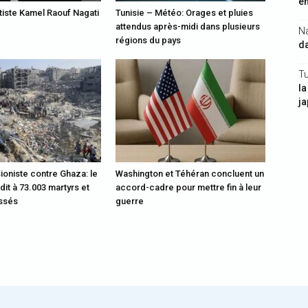
en
rtiste Kamel Raouf Nagati
Tunisie – Météo: Orages et pluies
attendus après-midi dans plusieurs
N
régions du pays
da
Tu
la
j
ioniste contre Ghaza: le
Washington et Téhéran concluent un
rdit à 73.003 martyrs et
accord-cadre pour mettre fin à leur
essés
guerre