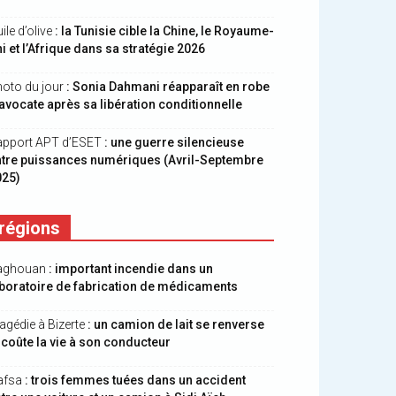
ile d’olive
: la Tunisie cible la Chine, le Royaume-
i et l’Afrique dans sa stratégie 2026
oto du jour
: Sonia Dahmani réapparaît en robe
avocate après sa libération conditionnelle
apport APT d’ESET
: une guerre silencieuse
ntre puissances numériques (Avril-Septembre
025)
régions
aghouan
: important incendie dans un
boratoire de fabrication de médicaments
agédie à Bizerte
: un camion de lait se renverse
 coûte la vie à son conducteur
afsa
: trois femmes tuées dans un accident