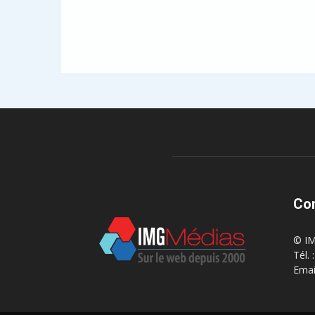
Co
© IM
Tél.
Emai