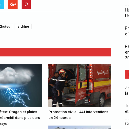
er
Hu
Un
Chutou
la chine
Ph
d’
R
e
2
Z
la
Tr
et
étéo: Orages et pluies
Protection civile : 441 interventions
rès-midi dans plusieurs
en 24 heures
pays
G