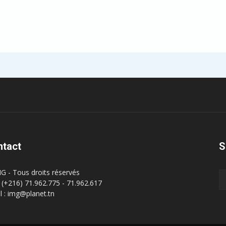
ntact
S
G - Tous droits réservés
 : (+216) 71.962.775 - 71.962.617
l : img@planet.tn