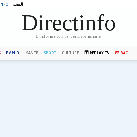
INFO
المصدر
Directinfo
L`information de dernière minute
S
EMPLOI
SANTE
SPORT
CULTURE
REPLAY TV
BAC