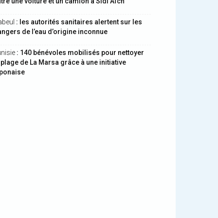
tre une voiture et un camion à Sidi Aïch
abeul
: les autorités sanitaires alertent sur les
ngers de l’eau d’origine inconnue
nisie
: 140 bénévoles mobilisés pour nettoyer
 plage de La Marsa grâce à une initiative
aponaise