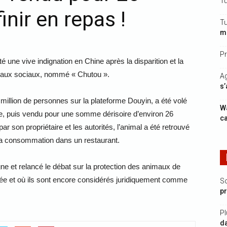
Tu
inir en repas !
Tu
mi
Pr
é une vive indignation en Chine après la disparition et la
éseaux sociaux, nommé « Chutou ».
Ag
s’
n million de personnes sur la plateforme Douyin, a été volé
Wa
iale, puis vendu pour une somme dérisoire d’environ 26
ca
r son propriétaire et les autorités, l’animal a été retrouvé
r la consommation dans un restaurant.
gne et relancé le débat sur la protection des animaux de
itée et où ils sont encore considérés juridiquement comme
S
p
Pl
da