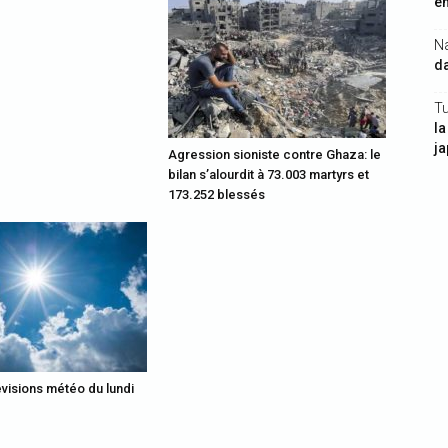
en
N
da
Tu
la
j
Agression sioniste contre Ghaza: le
bilan s’alourdit à 73.003 martyrs et
173.252 blessés
évisions météo du lundi