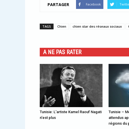
PARTAGER
Facebook
Twitt
TAGS
Chien
chien star des réseaux sociaux
A NE PAS RATER
Tunisie: L’artiste Kamel Raouf Nagati
Tunisie – M
n’est plus
attendus ap
régions du 