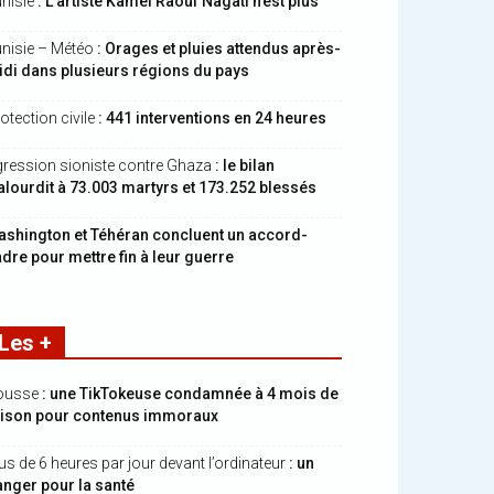
nisie
: L’artiste Kamel Raouf Nagati n’est plus
nisie – Météo
: Orages et pluies attendus après-
di dans plusieurs régions du pays
otection civile
: 441 interventions en 24 heures
ression sioniste contre Ghaza
: le bilan
alourdit à 73.003 martyrs et 173.252 blessés
shington et Téhéran concluent un accord-
dre pour mettre fin à leur guerre
Les +
ousse
: une TikTokeuse condamnée à 4 mois de
rison pour contenus immoraux
us de 6 heures par jour devant l’ordinateur
: un
nger pour la santé