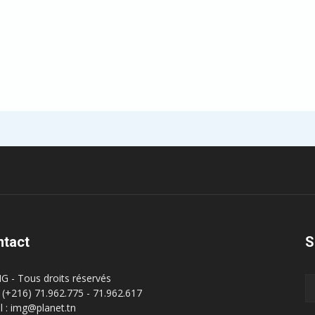
ntact
S
G - Tous droits réservés
 : (+216) 71.962.775 - 71.962.617
l : img@planet.tn