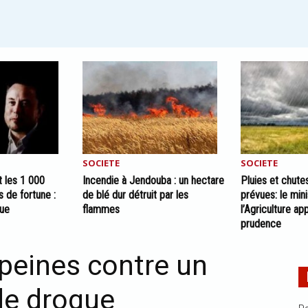
SOCIETE
SOCIETE
t les 1 000
Incendie à Jendouba : un hectare
Pluies et chute
s de fortune :
de blé dur détruit par les
prévues: le min
que
flammes
l’Agriculture app
prudence
 peines contre un
 de drogue