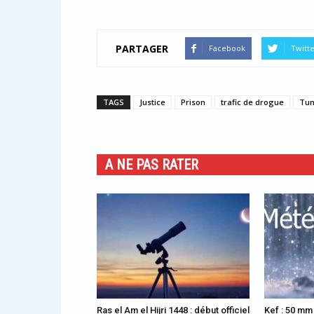
PARTAGER
Facebook
Twitt
TAGS
Justice
Prison
trafic de drogue
Tun
A NE PAS RATER
Ras el Am el Hijri 1448 : début officiel
Kef : 50 mm