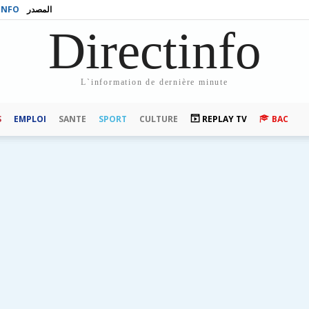
INFO
المصدر
Directinfo
L`information de dernière minute
S
EMPLOI
SANTE
SPORT
CULTURE
REPLAY TV
BAC