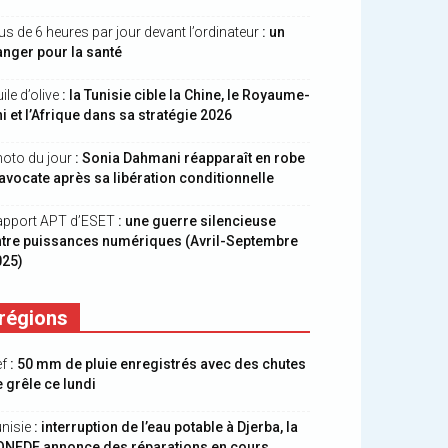
us de 6 heures par jour devant l’ordinateur
: un
nger pour la santé
ile d’olive
: la Tunisie cible la Chine, le Royaume-
i et l’Afrique dans sa stratégie 2026
oto du jour
: Sonia Dahmani réapparaît en robe
avocate après sa libération conditionnelle
apport APT d’ESET
: une guerre silencieuse
ntre puissances numériques (Avril-Septembre
025)
régions
ef
: 50 mm de pluie enregistrés avec des chutes
 grêle ce lundi
nisie
: interruption de l’eau potable à Djerba, la
ONEDE annonce des réparations en cours