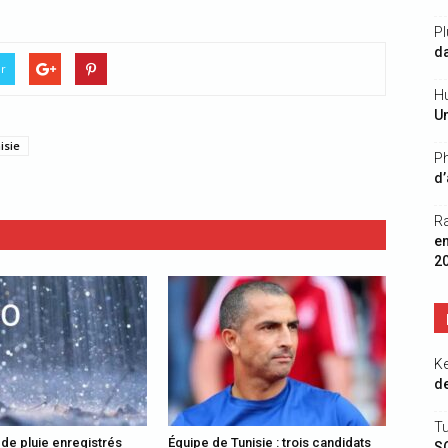
Pl
da
er
Hu
Un
isie
Ph
d’
R
e
2
K
de
Tu
 de pluie enregistrés
Équipe de Tunisie : trois candidats
S