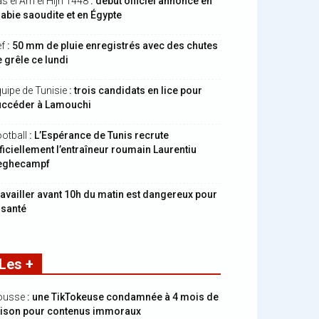
s el Am el Hijri 1448
: début officiel annoncé en
abie saoudite et en Égypte
ef
: 50 mm de pluie enregistrés avec des chutes
 grêle ce lundi
uipe de Tunisie
: trois candidats en lice pour
uccéder à Lamouchi
otball
: L’Espérance de Tunis recrute
ficiellement l’entraîneur roumain Laurentiu
eghecampf
availler avant 10h du matin est dangereux pour
 santé
Les +
ousse
: une TikTokeuse condamnée à 4 mois de
rison pour contenus immoraux