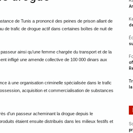
Ra
Ar
K
nstance de Tunis a prononcé des peines de prison allant de
de
 de trafic de drogue actif dans certaines boîtes de nuit de
Éq
s
n passeur ainsi qu’une femme chargée du transport et de la
Fo
ement infligé une amende collective de 100 000 dinars aux
of
R
Tr
ce à une organisation criminelle spécialisée dans le trafic
la
 possession, acquisition et commercialisation de substances
près d’un passeur acheminant la drogue depuis le
oduits étaient ensuite distribués dans les milieux festifs et
S
p