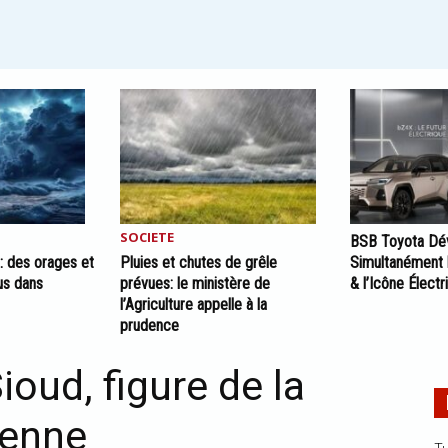
SOCIETE
BSB Toyota Dév
: des orages et
Pluies et chutes de grêle
Simultanément
us dans
prévues: le ministère de
& l’Icône Élect
l’Agriculture appelle à la
prudence
oud, figure de la
ienne