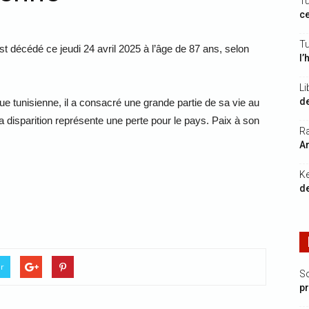
Tu
ce
Tu
t décédé ce jeudi 24 avril 2025 à l’âge de 87 ans, selon
l’
Li
de
que tunisienne, il a consacré une grande partie de sa vie au
a disparition représente une perte pour le pays. Paix à son
Ra
Ar
K
de
er
S
p