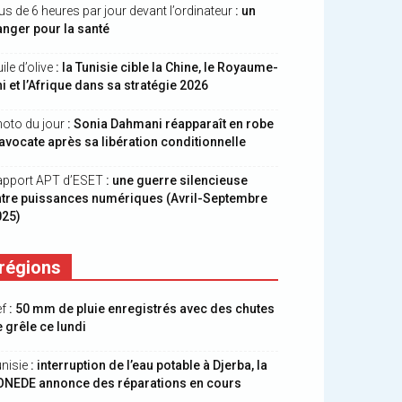
us de 6 heures par jour devant l’ordinateur
: un
nger pour la santé
ile d’olive
: la Tunisie cible la Chine, le Royaume-
i et l’Afrique dans sa stratégie 2026
oto du jour
: Sonia Dahmani réapparaît en robe
avocate après sa libération conditionnelle
apport APT d’ESET
: une guerre silencieuse
ntre puissances numériques (Avril-Septembre
025)
régions
ef
: 50 mm de pluie enregistrés avec des chutes
 grêle ce lundi
nisie
: interruption de l’eau potable à Djerba, la
ONEDE annonce des réparations en cours