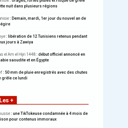
nisie
: orages, fortes pluies et risque de grêle
tte nuit dans plusieurs régions
nisie
: Demain, mardi, 1er jour du nouvel an de
hégire
bye
: libération de 12 Tunisiens retenus pendant
ux jours à Zawiya
s el Am el Hijri 1448
: début officiel annoncé en
abie saoudite et en Égypte
ef
: 50 mm de pluie enregistrés avec des chutes
 grêle ce lundi
Les +
ousse
: une TikTokeuse condamnée à 4 mois de
rison pour contenus immoraux