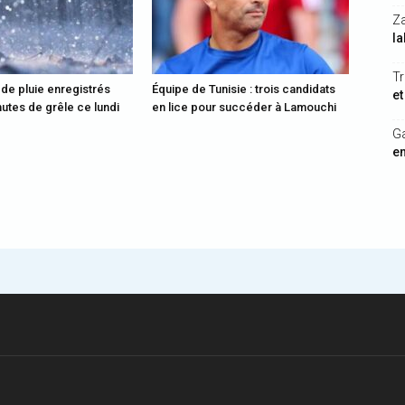
Z
la
Tr
 de pluie enregistrés
Équipe de Tunisie : trois candidats
et
utes de grêle ce lundi
en lice pour succéder à Lamouchi
G
en