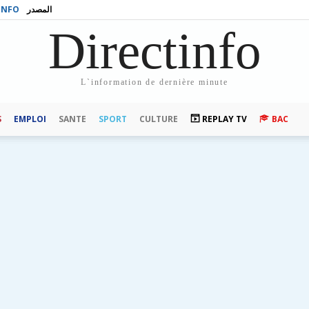
INFO
المصدر
Directinfo
L`information de dernière minute
S
EMPLOI
SANTE
SPORT
CULTURE
REPLAY TV
BAC