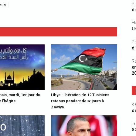
Pl
ioud
da
Hu
Un
Ph
d’
R
e
2
ain, mardi, 1er jour du
Libye : libération de 12 Tunisiens
 l’hégire
retenus pendant deux jours à
K
Zawiya
de
Tu
S