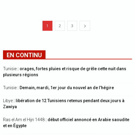
1
2
3
EN CONTINU
Tunisie
: orages, fortes pluies et risque de grêle cette nuit dans
plusieurs régions
Tunisie
: Demain, mardi, 1er jour du nouvel an de l’hégire
Libye
: libération de 12 Tunisiens retenus pendant deux jours à
Zawiya
Ras el Am el Hijri 1448
: début officiel annoncé en Arabie saoudite
et en Égypte