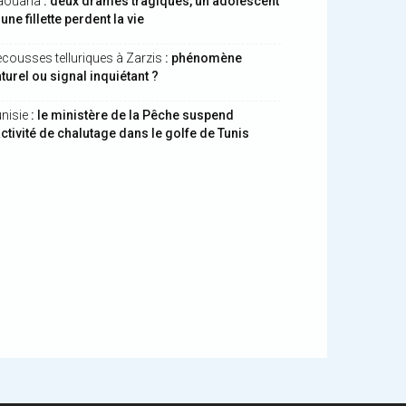
aouaria
: deux drames tragiques, un adolescent
 une fillette perdent la vie
cousses telluriques à Zarzis
: phénomène
turel ou signal inquiétant ?
nisie
: le ministère de la Pêche suspend
activité de chalutage dans le golfe de Tunis