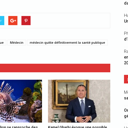
da
Hu
er
Un
Ph
d’
que
Médecin
médecin quitte définitivement la santé publique
R
e
2
M
sa
On
gé
lion se rapproche des
Kamel Gharbi évoque une possible