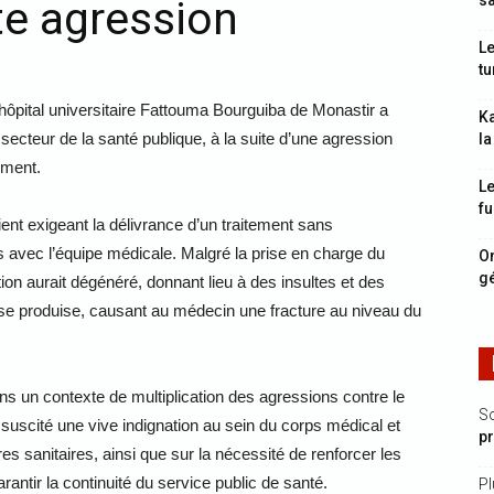
sa
te agression
Le
tu
hôpital universitaire Fattouma Bourguiba de Monastir a
Ka
 secteur de la santé publique, à la suite d’une agression
la
ement.
Le
fu
tient exigeant la délivrance d’un traitement sans
s avec l’équipe médicale. Malgré la prise en charge du
On
gé
tion aurait dégénéré, donnant lieu à des insultes et des
e produise, causant au médecin une fracture au niveau du
ns un contexte de multiplication des agressions contre le
S
 suscité une vive indignation au sein du corps médical et
p
res sanitaires, ainsi que sur la nécessité de renforcer les
arantir la continuité du service public de santé.
Pl