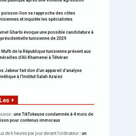
nté publique après une violente agression
 poisson-lion se rapproche des côtes
nisiennes et inquiète les spécialistes
mel Gharbi évoque une possible candidature à
 présidentielle tunisienne de 2029
 Mufti de la République tunisienne présent aux
nérailles d’Ali Khamenei à Téhéran
s Jabeur fait don d’un appareil d’analyse
nétique à l’Institut Salah Azaïez
Les +
ousse
: une TikTokeuse condamnée à 4 mois de
rison pour contenus immoraux
us de 6 heures par jour devant l’ordinateur
: un