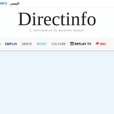
INFO
المصدر
Directinfo
L`information de dernière minute
S
EMPLOI
SANTE
SPORT
CULTURE
REPLAY TV
BAC