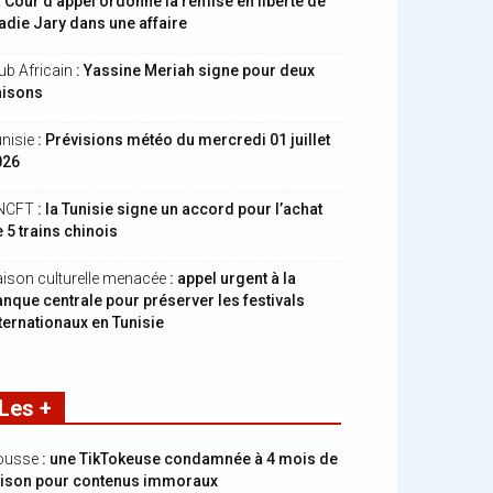
 Cour d’appel ordonne la remise en liberté de
die Jary dans une affaire
ub Africain
: Yassine Meriah signe pour deux
aisons
nisie
: Prévisions météo du mercredi 01 juillet
026
NCFT
: la Tunisie signe un accord pour l’achat
 5 trains chinois
ison culturelle menacée
: appel urgent à la
nque centrale pour préserver les festivals
ternationaux en Tunisie
Les +
ousse
: une TikTokeuse condamnée à 4 mois de
rison pour contenus immoraux