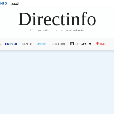
INFO
المصدر
Directinfo
L`information de dernière minute
S
EMPLOI
SANTE
SPORT
CULTURE
REPLAY TV
BAC