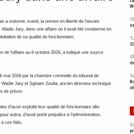
La
Wa
Cl
s a ordonné, mardi, la remise en liberté de l’ancien
s
l, Wadie Jary, dans une affaire où il avait été condamné en
oitation de sa qualité de fonctionnaire.
Tu
2
de l’affaire au 6 octobre 2026, a indiqué une source
S
de
 26 mai 2026 par la chambre criminelle du tribunal de
Sa
Ba
 Wadie Jary et Sghaier Zouita, ancien directeur technique
in
is de prison.
d’avoir exploité leur qualité de fonctionnaire afin
r autrui, d’avoir porté préjudice à l’administration,
 à ces faits.
S
p