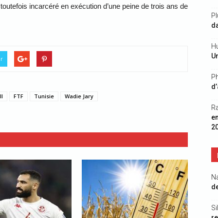
outefois incarcéré en exécution d’une peine de trois ans de
Pl
da
Hu
Un
er
Ph
d’
ll
FTF
Tunisie
Wadie Jary
R
e
2
N
de
Si
re