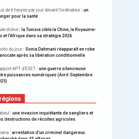
us de 6 heures par jour devant l’ordinateur
: un
nger pour la santé
ile d’olive
: la Tunisie cible la Chine, le Royaume-
i et l’Afrique dans sa stratégie 2026
oto du jour
: Sonia Dahmani réapparaît en robe
avocate après sa libération conditionnelle
apport APT d’ESET
: une guerre silencieuse
ntre puissances numériques (Avril-Septembre
025)
régions
abeul
: une invasion inquiétante de sangliers et
s destructions de récoltes agricoles
liana
: arrestation d’un criminel dangereux
cherché dans 45 affaires