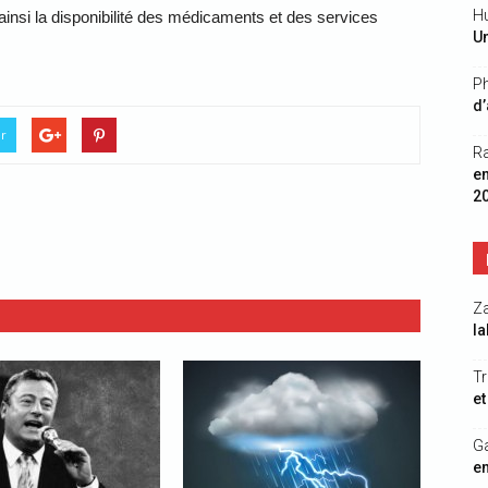
Hu
insi la disponibilité des médicaments et des services
Un
Ph
d’
er
R
e
2
Z
la
Tr
et
G
en