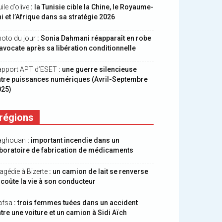
ile d’olive
: la Tunisie cible la Chine, le Royaume-
i et l’Afrique dans sa stratégie 2026
oto du jour
: Sonia Dahmani réapparaît en robe
avocate après sa libération conditionnelle
apport APT d’ESET
: une guerre silencieuse
ntre puissances numériques (Avril-Septembre
025)
régions
aghouan
: important incendie dans un
boratoire de fabrication de médicaments
agédie à Bizerte
: un camion de lait se renverse
 coûte la vie à son conducteur
afsa
: trois femmes tuées dans un accident
tre une voiture et un camion à Sidi Aïch