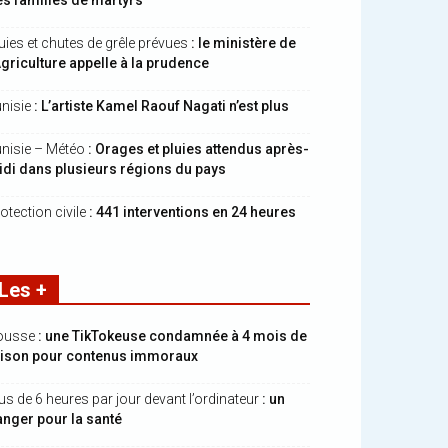
s familles de martyrs
uies et chutes de grêle prévues
: le ministère de
Agriculture appelle à la prudence
nisie
: L’artiste Kamel Raouf Nagati n’est plus
nisie – Météo
: Orages et pluies attendus après-
di dans plusieurs régions du pays
otection civile
: 441 interventions en 24 heures
Les +
ousse
: une TikTokeuse condamnée à 4 mois de
rison pour contenus immoraux
us de 6 heures par jour devant l’ordinateur
: un
nger pour la santé