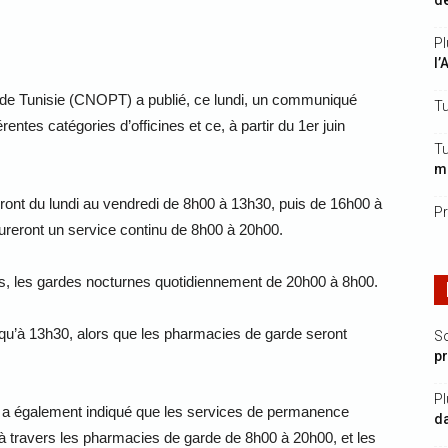
de
Pl
l’
 de Tunisie (CNOPT) a publié, ce lundi, un communiqué
Tu
érentes catégories d’officines et ce, à partir du 1er juin
Tu
mi
iront du lundi au vendredi de 8h00 à 13h30, puis de 16h00 à
Pr
reront un service continu de 8h00 à 20h00.
es, les gardes nocturnes quotidiennement de 20h00 à 8h00.
squ’à 13h30, alors que les pharmacies de garde seront
S
p
Pl
s a également indiqué que les services de permanence
da
 à travers les pharmacies de garde de 8h00 à 20h00, et les