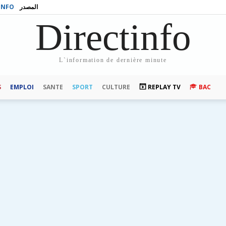
INFO
المصدر
Directinfo
L`information de dernière minute
S
EMPLOI
SANTE
SPORT
CULTURE
REPLAY TV
BAC