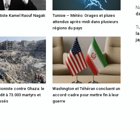
N
da
rtiste Kamel Raouf Nagati
Tunisie – Météo: Orages et pluies
attendus après-midi dans plusieurs
Tu
régions du pays
la
j
ioniste contre Ghaza: le
Washington et Téhéran concluent un
rdit à 73.003 martyrs et
accord-cadre pour mettre fin à leur
essés
guerre