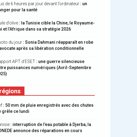
us de 6 heures par jour devant l’ordinateur
: un
nger pour la santé
ile d’olive
: la Tunisie cible la Chine, le Royaume-
i et l’Afrique dans sa stratégie 2026
oto du jour
: Sonia Dahmani réapparaît en robe
avocate après sa libération conditionnelle
apport APT d’ESET
: une guerre silencieuse
ntre puissances numériques (Avril-Septembre
025)
régions
ef
: 50 mm de pluie enregistrés avec des chutes
 grêle ce lundi
nisie
: interruption de l’eau potable à Djerba, la
ONEDE annonce des réparations en cours