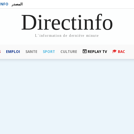
INFO
المصدر
Directinfo
L`information de dernière minute
S
EMPLOI
SANTE
SPORT
CULTURE
REPLAY TV
BAC