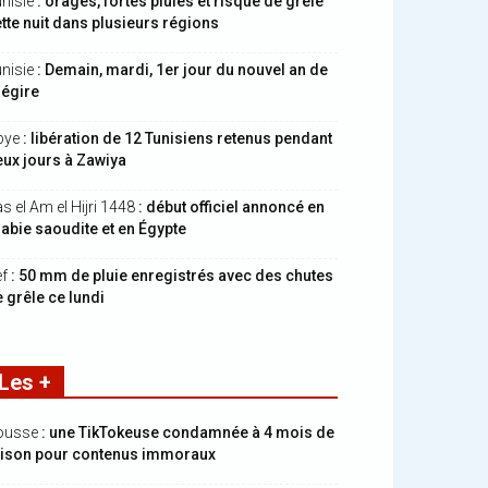
nisie
: orages, fortes pluies et risque de grêle
tte nuit dans plusieurs régions
nisie
: Demain, mardi, 1er jour du nouvel an de
hégire
bye
: libération de 12 Tunisiens retenus pendant
ux jours à Zawiya
s el Am el Hijri 1448
: début officiel annoncé en
abie saoudite et en Égypte
ef
: 50 mm de pluie enregistrés avec des chutes
 grêle ce lundi
Les +
ousse
: une TikTokeuse condamnée à 4 mois de
rison pour contenus immoraux