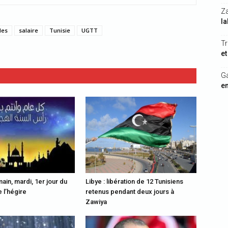
Z
la
les
salaire
Tunisie
UGTT
Tr
et
G
en
ain, mardi, 1er jour du
Libye : libération de 12 Tunisiens
 l’hégire
retenus pendant deux jours à
Zawiya