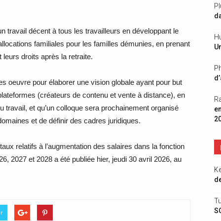
Pl
da
un travail décent à tous les travailleurs en développant le
Hu
llocations familiales pour les familles démunies, en prenant
Un
eurs droits après la retraite.
Ph
d’
ales oeuvre pour élaborer une vision globale ayant pour but
 plateformes (créateurs de contenu et vente à distance), en
R
du travail, et qu’un colloque sera prochainement organisé
e
2
maines et de définir des cadres juridiques.
ux relatifs à l’augmentation des salaires dans la fonction
6, 2027 et 2028 a été publiée hier, jeudi 30 avril 2026, au
K
de
Tu
S
er