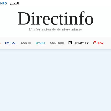
INFO
المصدر
Directinfo
L`information de dernière minute
S
EMPLOI
SANTE
SPORT
CULTURE
REPLAY TV
BAC