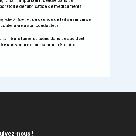
aghouan
: important incendie dans un
boratoire de fabrication de médicaments
agédie à Bizerte
: un camion de lait se renverse
 coûte la vie à son conducteur
afsa
: trois femmes tuées dans un accident
tre une voiture et un camion à Sidi Aïch
uivez-nous !