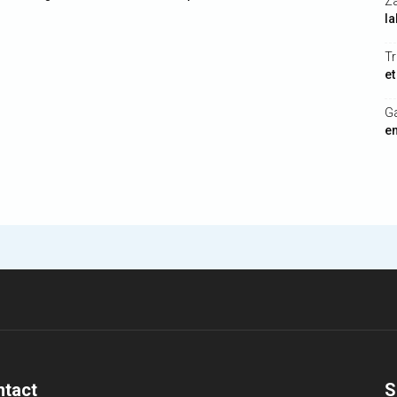
Z
la
Tr
et
G
en
ntact
S