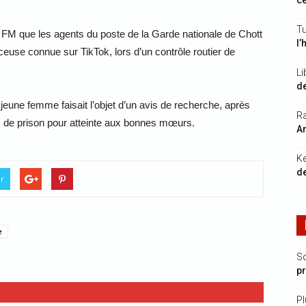
ce
Tu
FM que les agents du poste de la Garde nationale de Chott
l’
ceuse connue sur TikTok, lors d’un contrôle routier de
Li
de
jeune femme faisait l’objet d’un avis de recherche, après
Ra
 de prison pour atteinte aux bonnes mœurs.
Ar
K
de
er
e
S
p
Pl