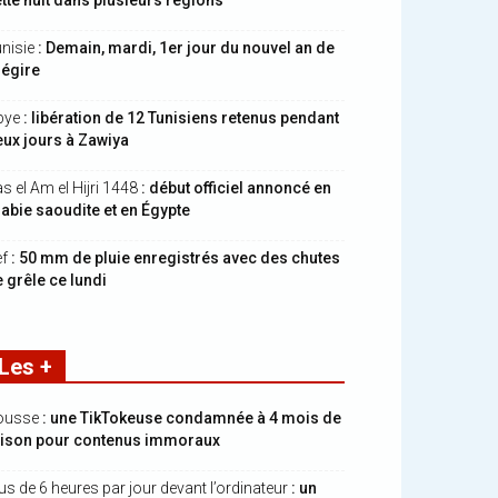
tte nuit dans plusieurs régions
nisie
: Demain, mardi, 1er jour du nouvel an de
hégire
bye
: libération de 12 Tunisiens retenus pendant
ux jours à Zawiya
s el Am el Hijri 1448
: début officiel annoncé en
abie saoudite et en Égypte
ef
: 50 mm de pluie enregistrés avec des chutes
 grêle ce lundi
Les +
ousse
: une TikTokeuse condamnée à 4 mois de
rison pour contenus immoraux
us de 6 heures par jour devant l’ordinateur
: un