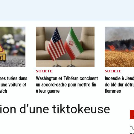
SOCIETE
SOCIETE
mmes tuées dans
Washington et Téhéran concluent
Incendie à Jend
 une voiture et
un accord-cadre pour mettre fin
de blé dur détru
Aïch
à leur guerre
flammes
tion d’une tiktokeuse
Tu