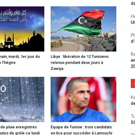
da
Hu
Un
Ph
d’
R
ain, mardi, 1er jour du
Libye : libération de 12 Tunisiens
e
 l’hégire
retenus pendant deux jours à
2
Zawiya
K
de
Tu
S
 de pluie enregistrés
Équipe de Tunisie : trois candidats
utes de grêle ce lundi
en lice pour succéder à Lamouchi