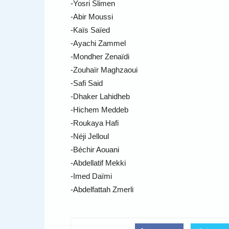
-Yosri Slimen
-Abir Moussi
-Kaïs Saïed
-Ayachi Zammel
-Mondher Zenaïdi
-Zouhaïr Maghzaoui
-Safi Said
-Dhaker Lahidheb
-Hichem Meddeb
-Roukaya Hafi
-Néji Jelloul
-Béchir Aouani
-Abdellatif Mekki
-Imed Daïmi
-Abdelfattah Zmerli