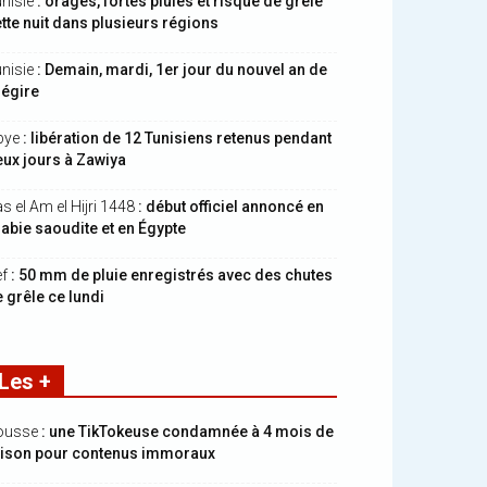
nisie
: orages, fortes pluies et risque de grêle
tte nuit dans plusieurs régions
nisie
: Demain, mardi, 1er jour du nouvel an de
hégire
bye
: libération de 12 Tunisiens retenus pendant
ux jours à Zawiya
s el Am el Hijri 1448
: début officiel annoncé en
abie saoudite et en Égypte
ef
: 50 mm de pluie enregistrés avec des chutes
 grêle ce lundi
Les +
ousse
: une TikTokeuse condamnée à 4 mois de
rison pour contenus immoraux