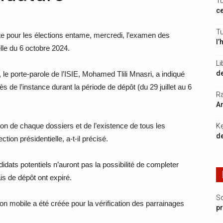
Tu
ce
Tu
te pour les élections entame, mercredi, l’examen des
l’
elle du 6 octobre 2024.
Li
de
le porte-parole de l’ISIE, Mohamed Tlili Mnasri, a indiqué
de l’instance durant la période de dépôt (du 29 juillet au 6
Ra
Ar
tion de chaque dossiers et de l’existence de tous les
K
de
ion présidentielle, a-t-il précisé.
dats potentiels n’auront pas la possibilité de completer
is de dépôt ont expiré.
S
tion mobile a été créée pour la vérification des parrainages
p