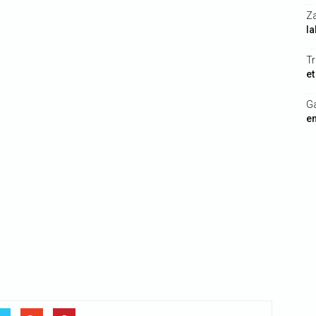
Z
la
Tr
et
G
en