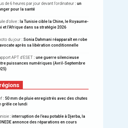
us de 6 heures par jour devant l’ordinateur
: un
nger pour la santé
ile d’olive
: la Tunisie cible la Chine, le Royaume-
i et l’Afrique dans sa stratégie 2026
oto du jour
: Sonia Dahmani réapparaît en robe
avocate après sa libération conditionnelle
apport APT d’ESET
: une guerre silencieuse
ntre puissances numériques (Avril-Septembre
025)
régions
ef
: 50 mm de pluie enregistrés avec des chutes
 grêle ce lundi
nisie
: interruption de l’eau potable à Djerba, la
ONEDE annonce des réparations en cours