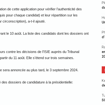
Pl
da
ion de cette application pour vérifier l’authenticité des
uis pour chaque candidat) et leur répartition sur les
Hu
circonscription), a-t-il ajouté.
Un
Ph
ant le 10 août. La liste des candidats dont les dossiers ont
d’
R
ours contre les décisions de l’ISIE auprès du Tribunal
e
2
artir du 11 août. Elle s’étend sur trois semaines.
elle sera annoncée au plus tard, le 3 septembre 2024.
K
des dossiers de candidature à la présidentielle:
de
Tu
S