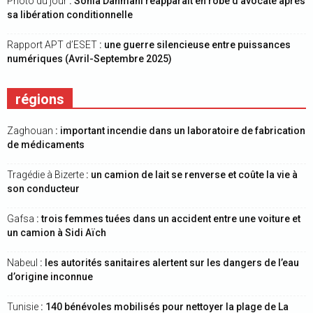
Photo du jour
: Sonia Dahmani réapparaît en robe d’avocate après
sa libération conditionnelle
Rapport APT d’ESET
: une guerre silencieuse entre puissances
numériques (Avril-Septembre 2025)
régions
Zaghouan
: important incendie dans un laboratoire de fabrication
de médicaments
Tragédie à Bizerte
: un camion de lait se renverse et coûte la vie à
son conducteur
Gafsa
: trois femmes tuées dans un accident entre une voiture et
un camion à Sidi Aïch
Nabeul
: les autorités sanitaires alertent sur les dangers de l’eau
d’origine inconnue
Tunisie
: 140 bénévoles mobilisés pour nettoyer la plage de La