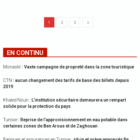
1
2
3
EN CONTINU
Monastir
: Vaste campagne de propreté dans la zone touristique
CTN
: aucun changement des tarifs de base des billets depuis
2019
Khaled Nouri
: L’institution sécuritaire demeurera un rempart
solide pour la protection du pays
Tunisie
: Reprise de l’approvisionnement en eau potable dans
certaines zones de Ben Arous et de Zaghouan
Banques et assurances en Tunisie
: sit-in et grève annoncés fin