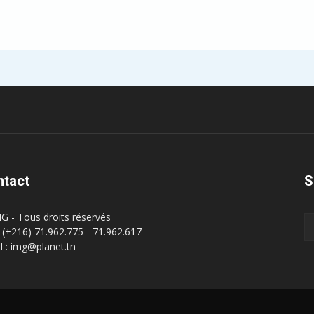
ntact
S
G - Tous droits réservés
 : (+216) 71.962.775 - 71.962.617
l : img@planet.tn