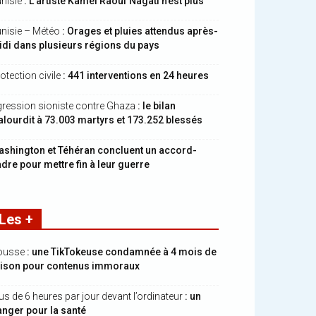
nisie
: L’artiste Kamel Raouf Nagati n’est plus
nisie – Météo
: Orages et pluies attendus après-
di dans plusieurs régions du pays
otection civile
: 441 interventions en 24 heures
ression sioniste contre Ghaza
: le bilan
alourdit à 73.003 martyrs et 173.252 blessés
shington et Téhéran concluent un accord-
dre pour mettre fin à leur guerre
Les +
ousse
: une TikTokeuse condamnée à 4 mois de
rison pour contenus immoraux
us de 6 heures par jour devant l’ordinateur
: un
nger pour la santé