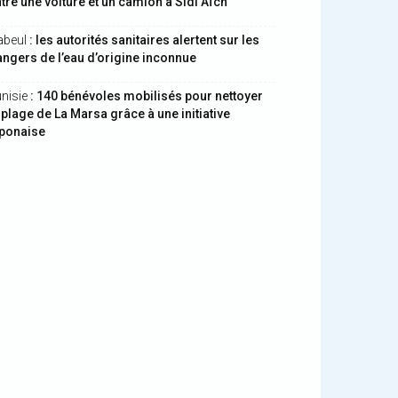
tre une voiture et un camion à Sidi Aïch
abeul
: les autorités sanitaires alertent sur les
ngers de l’eau d’origine inconnue
nisie
: 140 bénévoles mobilisés pour nettoyer
 plage de La Marsa grâce à une initiative
aponaise