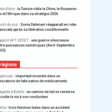
ile d’olive
: la Tunisie cible la Chine, le Royaume-
i et l’Afrique dans sa stratégie 2026
oto du jour
: Sonia Dahmani réapparaît en robe
avocate après sa libération conditionnelle
apport APT d’ESET
: une guerre silencieuse
ntre puissances numériques (Avril-Septembre
025)
régions
aghouan
: important incendie dans un
boratoire de fabrication de médicaments
agédie à Bizerte
: un camion de lait se renverse
 coûte la vie à son conducteur
afsa
: trois femmes tuées dans un accident