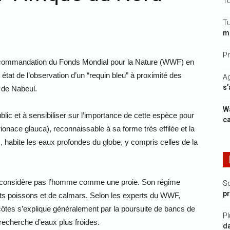
Tu
Tu
mi
Pr
 la recommandation du Fonds Mondial pour la Nature (WWF) en
t état de l’observation d’un “requin bleu” à proximité des
Ag
s’
 de Nabeul.
Wa
lic et à sensibiliser sur l’importance de cette espèce pour
ca
Prionace glauca), reconnaissable à sa forme très effilée et la
s, habite les eaux profondes du globe, y compris celles de la
e considère pas l’homme comme une proie. Son régime
S
p
its poissons et de calmars. Selon les experts du WWF,
côtes s’explique généralement par la poursuite de bancs de
Pl
 recherche d’eaux plus froides.
da