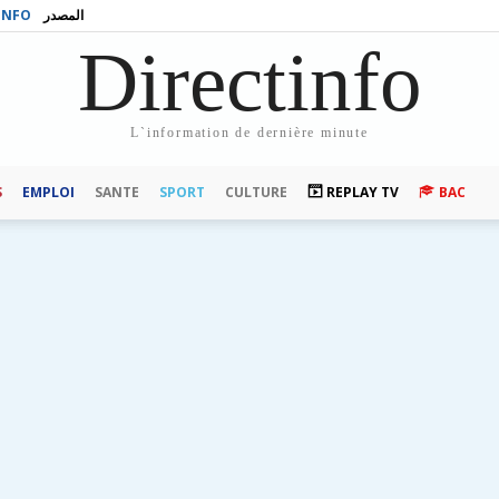
INFO
المصدر
Directinfo
L`information de dernière minute
S
EMPLOI
SANTE
SPORT
CULTURE
REPLAY TV
BAC