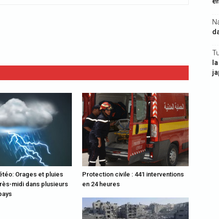
en
N
da
Tu
la
j
étéo: Orages et pluies
Protection civile : 441 interventions
rès-midi dans plusieurs
en 24 heures
pays