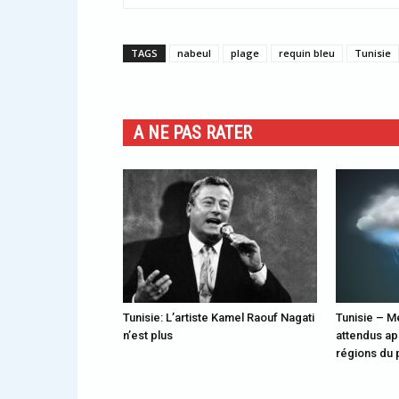
TAGS
nabeul
plage
requin bleu
Tunisie
A NE PAS RATER
Tunisie: L’artiste Kamel Raouf Nagati
Tunisie – M
n’est plus
attendus ap
régions du 