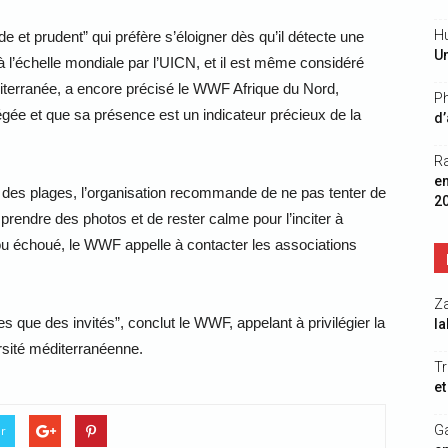
Hu
e et prudent” qui préfère s’éloigner dès qu’il détecte une
Un
 l’échelle mondiale par l’UICN, et il est même considéré
iterranée, a encore précisé le WWF Afrique du Nord,
Ph
égée et que sa présence est un indicateur précieux de la
d’
R
e
é des plages, l’organisation recommande de ne pas tenter de
2
 prendre des photos et de rester calme pour l’inciter à
 ou échoué, le WWF appelle à contacter les associations
Z
 que des invités”, conclut le WWF, appelant à privilégier la
la
ersité méditerranéenne.
Tr
et
G
er