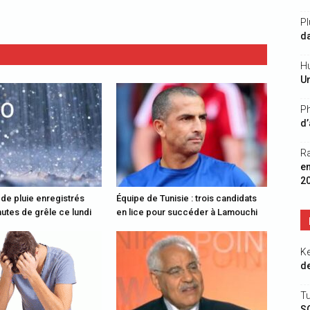
Pl
da
Hu
Un
Ph
d’
R
e
2
 de pluie enregistrés
Équipe de Tunisie : trois candidats
utes de grêle ce lundi
en lice pour succéder à Lamouchi
K
de
Tu
S