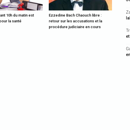
Z
vant 10h du matin est
Ezzedine Bach Chaouch libre :
la
our la santé
retour sur les accusations et la
procédure judiciaire en cours
Tr
et
G
en