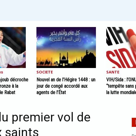
es
SOCIETE
SANTE
hjoub décroche
Nouvel an de l’Hégire 1448 : un
VIH/Sida : l’ON
ronze à la
jour de congé accordé aux
“tempête sans 
de Rabat
agents de l’État
la lutte mondial
du premier vol de
x saints