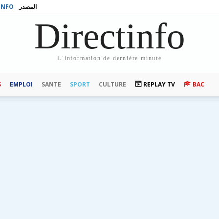
INFO
المصدر
Directinfo
L`information de dernière minute
S
EMPLOI
SANTE
SPORT
CULTURE
REPLAY TV
BAC