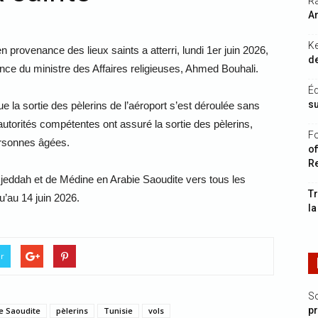
Ra
Ar
K
n provenance des lieux saints a atterri, lundi 1er juin 2026,
de
sence du ministre des Affaires religieuses, Ahmed Bouhali.
Éq
s
 la sortie des pèlerins de l’aéroport s’est déroulée sans
 autorités compétentes ont assuré la sortie des pèlerins,
Fo
ersonnes âgées.
of
R
Djeddah et de Médine en Arabie Saoudite vers tous les
Tr
u’au 14 juin 2026.
la
er
S
p
e Saoudite
pèlerins
Tunisie
vols