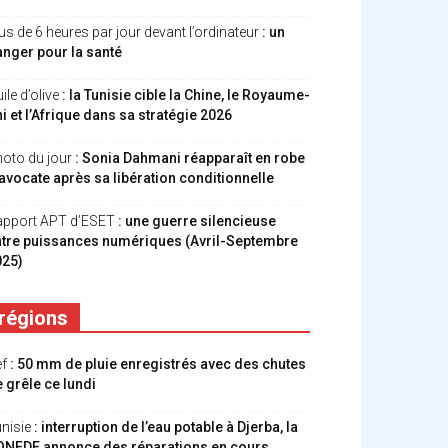
us de 6 heures par jour devant l’ordinateur
: un
nger pour la santé
ile d’olive
: la Tunisie cible la Chine, le Royaume-
i et l’Afrique dans sa stratégie 2026
oto du jour
: Sonia Dahmani réapparaît en robe
avocate après sa libération conditionnelle
apport APT d’ESET
: une guerre silencieuse
ntre puissances numériques (Avril-Septembre
025)
régions
ef
: 50 mm de pluie enregistrés avec des chutes
 grêle ce lundi
nisie
: interruption de l’eau potable à Djerba, la
ONEDE annonce des réparations en cours