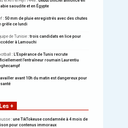
s el Am el Hijri 1448
: début officiel annoncé en
abie saoudite et en Égypte
ef
: 50 mm de pluie enregistrés avec des chutes
 grêle ce lundi
uipe de Tunisie
: trois candidats en lice pour
uccéder à Lamouchi
otball
: L’Espérance de Tunis recrute
ficiellement l’entraîneur roumain Laurentiu
eghecampf
availler avant 10h du matin est dangereux pour
 santé
Les +
ousse
: une TikTokeuse condamnée à 4 mois de
rison pour contenus immoraux