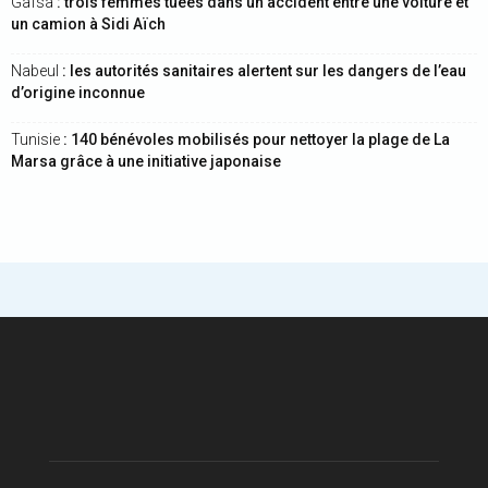
Gafsa
: trois femmes tuées dans un accident entre une voiture et
un camion à Sidi Aïch
Nabeul
: les autorités sanitaires alertent sur les dangers de l’eau
d’origine inconnue
Tunisie
: 140 bénévoles mobilisés pour nettoyer la plage de La
Marsa grâce à une initiative japonaise