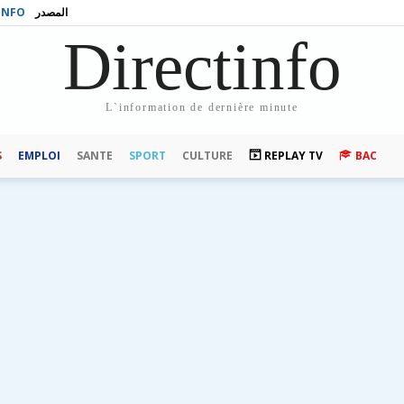
INFO
المصدر
Directinfo
L`information de dernière minute
S
EMPLOI
SANTE
SPORT
CULTURE
REPLAY TV
BAC