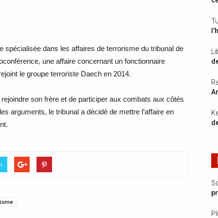
ce
Tu
l’
 spécialisée dans les affaires de terrorisme du tribunal de
Li
oconférence, une affaire concernant un fonctionnaire
de
rejoint le groupe terroriste Daech en 2014.
Ra
Ar
rejoindre son frère et de participer aux combats aux côtés
les arguments, le tribunal a décidé de mettre l’affaire en
K
de
nt.
er
S
p
risme
Pl