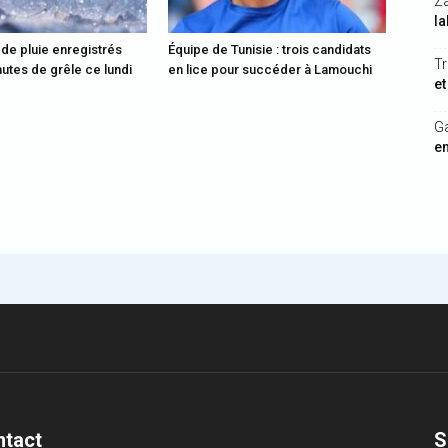
Z
la
 de pluie enregistrés
Équipe de Tunisie : trois candidats
Tr
utes de grêle ce lundi
en lice pour succéder à Lamouchi
et
G
en
ntact
S