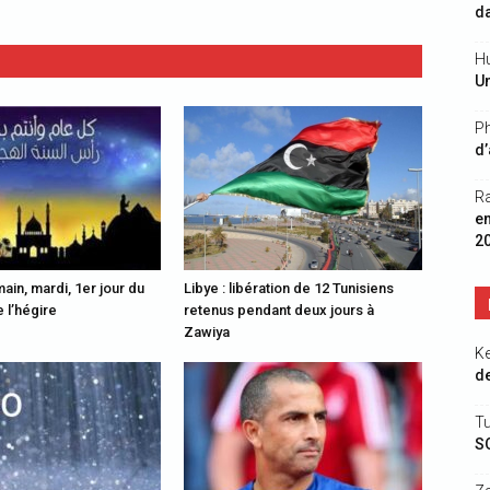
da
Hu
Un
Ph
d’
R
e
2
ain, mardi, 1er jour du
Libye : libération de 12 Tunisiens
 l’hégire
retenus pendant deux jours à
Zawiya
K
de
Tu
S