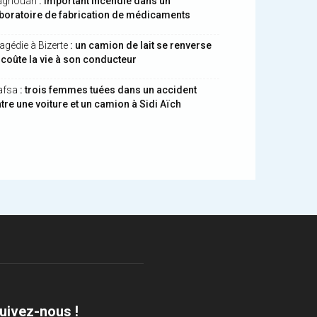
aghouan
: important incendie dans un
boratoire de fabrication de médicaments
agédie à Bizerte
: un camion de lait se renverse
 coûte la vie à son conducteur
afsa
: trois femmes tuées dans un accident
tre une voiture et un camion à Sidi Aïch
uivez-nous !