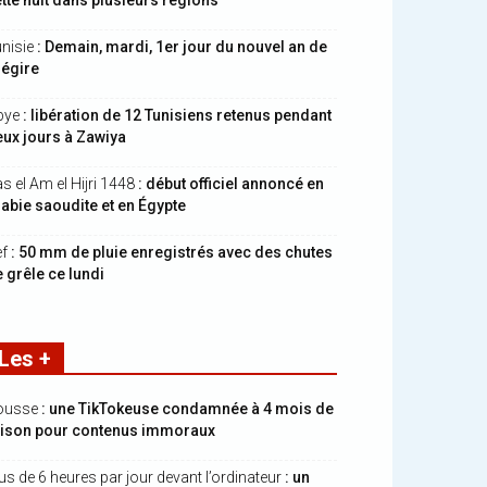
tte nuit dans plusieurs régions
nisie
: Demain, mardi, 1er jour du nouvel an de
hégire
bye
: libération de 12 Tunisiens retenus pendant
ux jours à Zawiya
s el Am el Hijri 1448
: début officiel annoncé en
abie saoudite et en Égypte
ef
: 50 mm de pluie enregistrés avec des chutes
 grêle ce lundi
Les +
ousse
: une TikTokeuse condamnée à 4 mois de
rison pour contenus immoraux
us de 6 heures par jour devant l’ordinateur
: un