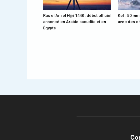
Ras el Am el Hijri 1448 : début officiel
Kef : 50 mm
annoncé en Arabie saoudite et en
avec des ch
Égypte
Co