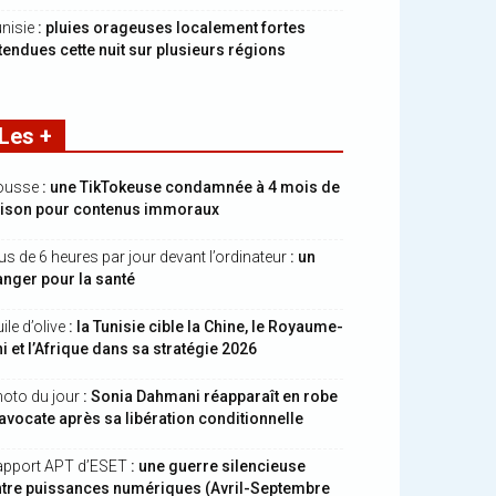
nisie
: pluies orageuses localement fortes
tendues cette nuit sur plusieurs régions
Les +
ousse
: une TikTokeuse condamnée à 4 mois de
rison pour contenus immoraux
us de 6 heures par jour devant l’ordinateur
: un
nger pour la santé
ile d’olive
: la Tunisie cible la Chine, le Royaume-
i et l’Afrique dans sa stratégie 2026
oto du jour
: Sonia Dahmani réapparaît en robe
avocate après sa libération conditionnelle
apport APT d’ESET
: une guerre silencieuse
ntre puissances numériques (Avril-Septembre