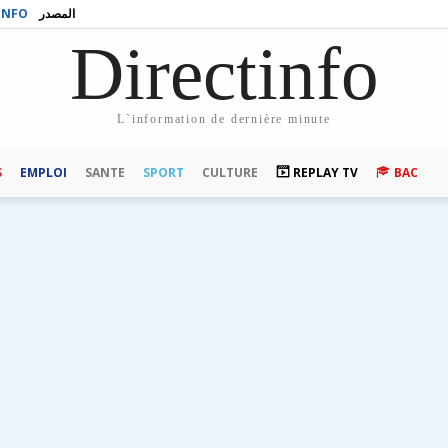
INFO
المصدر
Directinfo
L`information de dernière minute
S
EMPLOI
SANTE
SPORT
CULTURE
REPLAY TV
BAC