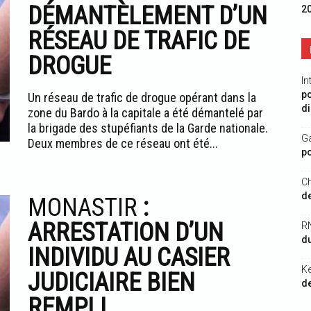
DÉMANTÈLEMENT D’UN
2
RÉSEAU DE TRAFIC DE
DROGUE
In
po
Un réseau de trafic de drogue opérant dans la
di
zone du Bardo à la capitale a été démantelé par
la brigade des stupéfiants de la Garde nationale.
G
Deux membres de ce réseau ont été...
po
Ch
de
MONASTIR
:
ARRESTATION D’UN
R
du
INDIVIDU AU CASIER
K
JUDICIAIRE BIEN
de
REMPLI