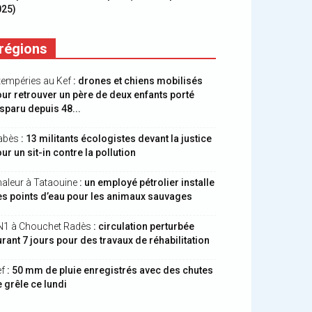
025)
régions
tempéries au Kef
: drones et chiens mobilisés
ur retrouver un père de deux enfants porté
sparu depuis 48...
abès
: 13 militants écologistes devant la justice
ur un sit-in contre la pollution
aleur à Tataouine
: un employé pétrolier installe
s points d’eau pour les animaux sauvages
N1 à Chouchet Radès
: circulation perturbée
rant 7 jours pour des travaux de réhabilitation
ef
: 50 mm de pluie enregistrés avec des chutes
 grêle ce lundi