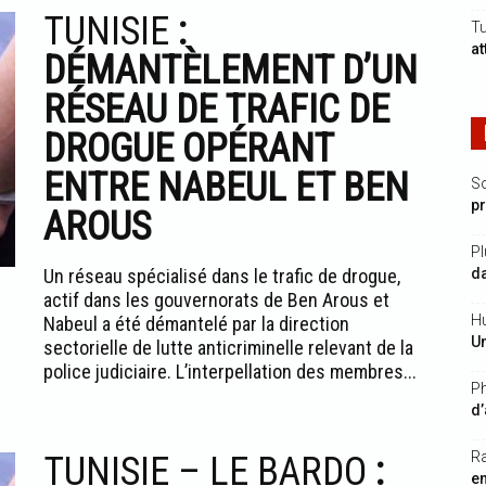
TUNISIE
:
Tu
at
DÉMANTÈLEMENT D’UN
RÉSEAU DE TRAFIC DE
DROGUE OPÉRANT
ENTRE NABEUL ET BEN
S
p
AROUS
Pl
Un réseau spécialisé dans le trafic de drogue,
da
actif dans les gouvernorats de Ben Arous et
Hu
Nabeul a été démantelé par la direction
Un
sectorielle de lutte anticriminelle relevant de la
police judiciaire. L’interpellation des membres...
Ph
d’
R
TUNISIE – LE BARDO
:
e