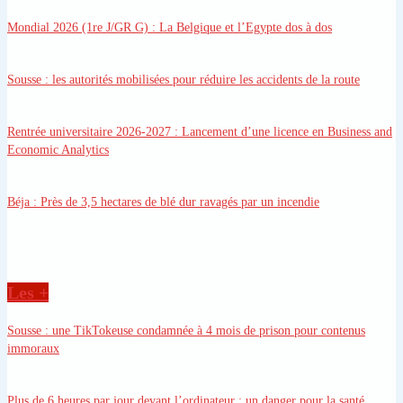
Mondial 2026 (1re J/GR G)
: La Belgique et l’Egypte dos à dos
Sousse
: les autorités mobilisées pour réduire les accidents de la route
Rentrée universitaire 2026-2027
: Lancement d’une licence en Business and
Economic Analytics
Béja
: Près de 3,5 hectares de blé dur ravagés par un incendie
Les +
Sousse
: une TikTokeuse condamnée à 4 mois de prison pour contenus
immoraux
Plus de 6 heures par jour devant l’ordinateur
: un danger pour la santé