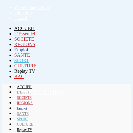
Webmanagercenter
Directinfo
المصدر
ACCUEIL
L’Essentiel
SOCIETE
REGIONS
Emploi
SANTE
SPORT
CULTURE
Replay TV
BAC
ACCUEIL
DIRECTINFO
L’Essentiel
SOCIETE
REGIONS
Emploi
SANTE
SPORT
CULTURE
Replay TV