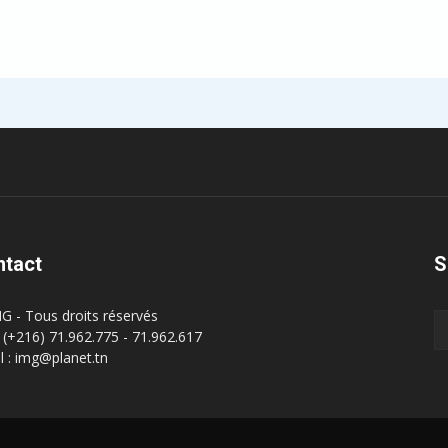
ntact
S
G - Tous droits réservés
 : (+216) 71.962.775 - 71.962.617
l : img@planet.tn