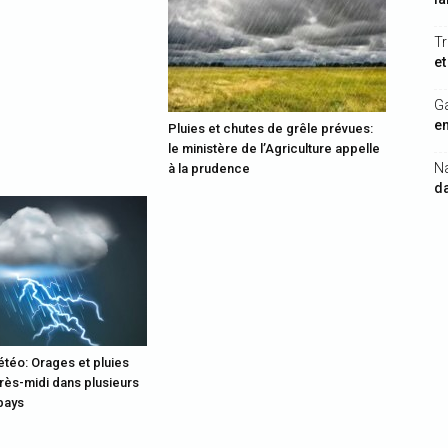
Tr
et
G
en
Pluies et chutes de grêle prévues:
le ministère de l’Agriculture appelle
N
à la prudence
da
étéo: Orages et pluies
rès-midi dans plusieurs
pays