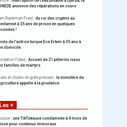
nisie
: interruption de l’eau potable à Djerba, la
ONEDE annonce des réparations en cours
am Bankman-Fried
: du roi des cryptos au
ondamné à 25 ans de prison en quelques
econdes !
cès de l’actrice turque Ece Ertem à 35 ans à
on domicile
ndation Fidaa
: Accueil de 21 pèlerins issus
s familles de martyrs
uies et chutes de grêle prévues
: le ministère de
Agriculture appelle à la prudence
Les +
ousse
: une TikTokeuse condamnée à 4 mois de
rison pour contenus immoraux