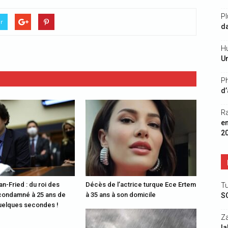
Pl
er
da
Hu
Un
Ph
d’
R
e
2
-Fried : du roi des
Décès de l’actrice turque Ece Ertem
Tu
condamné à 25 ans de
à 35 ans à son domicile
S
uelques secondes !
Z
la