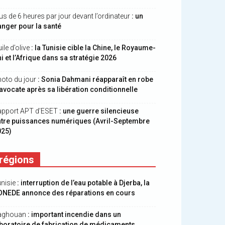
us de 6 heures par jour devant l’ordinateur
: un
nger pour la santé
ile d’olive
: la Tunisie cible la Chine, le Royaume-
i et l’Afrique dans sa stratégie 2026
oto du jour
: Sonia Dahmani réapparaît en robe
avocate après sa libération conditionnelle
apport APT d’ESET
: une guerre silencieuse
ntre puissances numériques (Avril-Septembre
025)
régions
nisie
: interruption de l’eau potable à Djerba, la
ONEDE annonce des réparations en cours
aghouan
: important incendie dans un
boratoire de fabrication de médicaments