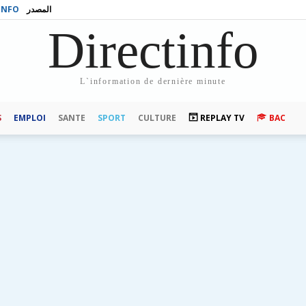
INFO
المصدر
Directinfo
L`information de dernière minute
S
EMPLOI
SANTE
SPORT
CULTURE
REPLAY TV
BAC