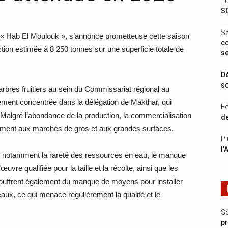
Tu
S
S
« Hab El Moulouk », s’annonce prometteuse cette saison
c
tion estimée à 8 250 tonnes sur une superficie totale de
s
Dé
s
rbres fruitiers au sein du Commissariat régional au
lement concentrée dans la délégation de Makthar, qui
Fo
. Malgré l’abondance de la production, la commercialisation
de
ellement aux marchés de gros et aux grandes surfaces.
Pl
l’
is, notamment la rareté des ressources en eau, le manque
uvre qualifiée pour la taille et la récolte, ainsi que les
souffrent également du manque de moyens pour installer
seaux, ce qui menace régulièrement la qualité et le
S
p