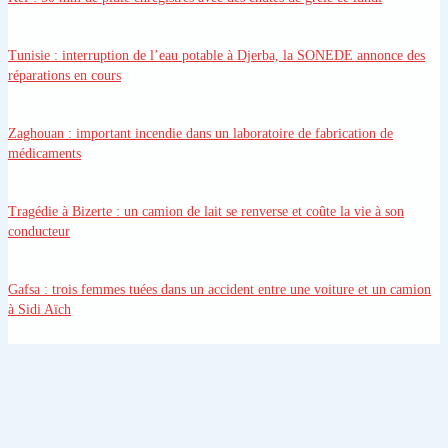
Tunisie
: interruption de l’eau potable à Djerba, la SONEDE annonce des
réparations en cours
Zaghouan
: important incendie dans un laboratoire de fabrication de
médicaments
Tragédie à Bizerte
: un camion de lait se renverse et coûte la vie à son
conducteur
Gafsa
: trois femmes tuées dans un accident entre une voiture et un camion
à Sidi Aïch