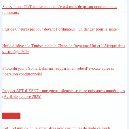
Sousse
: une TikTokeuse condamnée à 4 mois de prison pour contenus
immoraux
Plus de 6 heures par jour devant l’ordinateur
: un danger pour la santé
Huile d’olive
: la Tunisie cible la Chine, le Royaume-Uni et l’Afrique dans
sa stratégie 2026
Photo du jour
: Sonia Dahmani réapparaît en robe d’avocate après sa
libération conditionnelle
Rapport APT d’ESET
: une guerre silencieuse entre puissances numériques
(Avril-Septembre 2025)
régions
Kef
: 50 mm de pluie enregistrés avec des chutes de grêle ce lundi