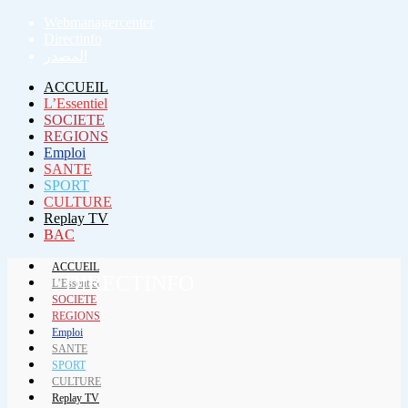
Webmanagercenter
Directinfo
المصدر
ACCUEIL
L’Essentiel
SOCIETE
REGIONS
Emploi
SANTE
SPORT
CULTURE
Replay TV
BAC
ACCUEIL
DIRECTINFO
L’Essentiel
SOCIETE
REGIONS
Emploi
SANTE
SPORT
CULTURE
Replay TV