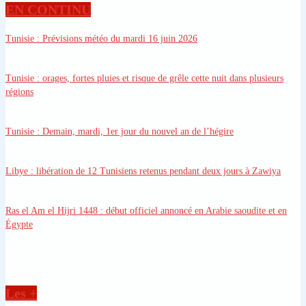
EN CONTINU
Tunisie
: Prévisions météo du mardi 16 juin 2026
Tunisie
: orages, fortes pluies et risque de grêle cette nuit dans plusieurs
régions
Tunisie
: Demain, mardi, 1er jour du nouvel an de l’hégire
Libye
: libération de 12 Tunisiens retenus pendant deux jours à Zawiya
Ras el Am el Hijri 1448
: début officiel annoncé en Arabie saoudite et en
Égypte
Les +