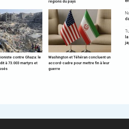
en
régions du pays
N
da
Tu
la
j
ioniste contre Ghaza: le
Washington et Téhéran concluent un
rdit à 73.003 martyrs et
accord-cadre pour mettre fin à leur
essés
guerre