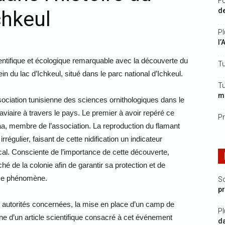
Fo
de
chkeul
Pl
l’
entifique et écologique remarquable avec la découverte du
Tu
in du lac d’Ichkeul, situé dans le parc national d’Ichkeul.
Tu
mi
ssociation tunisienne des sciences ornithologiques dans le
aviaire à travers le pays. Le premier à avoir repéré ce
Pr
 membre de l’association. La reproduction du flamant
égulier, faisant de cette nidification un indicateur
cal. Consciente de l’importance de cette découverte,
ché de la colonie afin de garantir sa protection et de
e ce phénomène.
S
p
s autorités concernées, la mise en place d’un camp de
Pl
ine d’un article scientifique consacré à cet événement
da