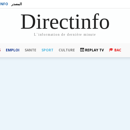
INFO
المصدر
Directinfo
L`information de dernière minute
S
EMPLOI
SANTE
SPORT
CULTURE
REPLAY TV
BAC