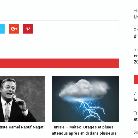
Hu
Un
er
Ph
d’
R
e
2
Z
la
Tr
et
rtiste Kamel Raouf Nagati
Tunisie – Météo: Orages et pluies
G
attendus après-midi dans plusieurs