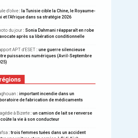
ile d’olive
: la Tunisie cible la Chine, le Royaume-
i et l’Afrique dans sa stratégie 2026
oto du jour
: Sonia Dahmani réapparaît en robe
avocate après sa libération conditionnelle
apport APT d’ESET
: une guerre silencieuse
ntre puissances numériques (Avril-Septembre
025)
régions
aghouan
: important incendie dans un
boratoire de fabrication de médicaments
agédie à Bizerte
: un camion de lait se renverse
 coûte la vie à son conducteur
afsa
: trois femmes tuées dans un accident