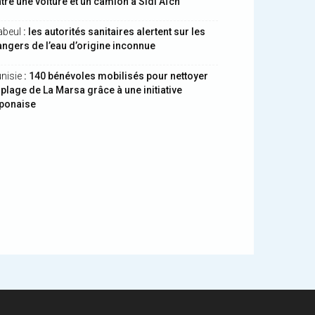
tre une voiture et un camion à Sidi Aïch
abeul
: les autorités sanitaires alertent sur les
ngers de l’eau d’origine inconnue
nisie
: 140 bénévoles mobilisés pour nettoyer
 plage de La Marsa grâce à une initiative
aponaise