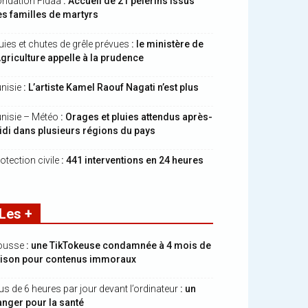
ndation Fidaa
: Accueil de 21 pèlerins issus
s familles de martyrs
uies et chutes de grêle prévues
: le ministère de
Agriculture appelle à la prudence
nisie
: L’artiste Kamel Raouf Nagati n’est plus
nisie – Météo
: Orages et pluies attendus après-
di dans plusieurs régions du pays
otection civile
: 441 interventions en 24 heures
Les +
ousse
: une TikTokeuse condamnée à 4 mois de
rison pour contenus immoraux
us de 6 heures par jour devant l’ordinateur
: un
nger pour la santé