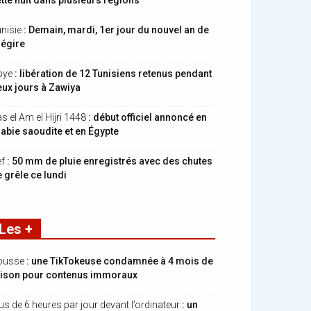
tte nuit dans plusieurs régions
nisie
: Demain, mardi, 1er jour du nouvel an de
hégire
bye
: libération de 12 Tunisiens retenus pendant
ux jours à Zawiya
s el Am el Hijri 1448
: début officiel annoncé en
abie saoudite et en Égypte
ef
: 50 mm de pluie enregistrés avec des chutes
 grêle ce lundi
Les +
ousse
: une TikTokeuse condamnée à 4 mois de
rison pour contenus immoraux
us de 6 heures par jour devant l’ordinateur
: un