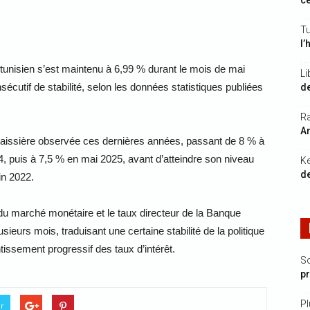
ce
Tu
l’
tunisien s’est maintenu à 6,99 % durant le mois de mai
Li
écutif de stabilité, selon les données statistiques publiées
de
Ra
Ar
 baissière observée ces dernières années, passant de 8 % à
, puis à 7,5 % en mai 2025, avant d’atteindre son niveau
K
de
in 2022.
aux du marché monétaire et le taux directeur de la Banque
ieurs mois, traduisant une certaine stabilité de la politique
issement progressif des taux d’intérêt.
S
p
Pl
er