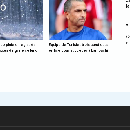
Z
la
Tr
et
G
en
 de pluie enregistrés
Équipe de Tunisie : trois candidats
utes de grêle ce lundi
en lice pour succéder à Lamouchi