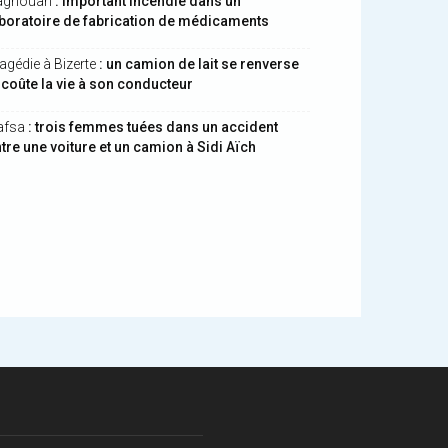
aghouan
: important incendie dans un
boratoire de fabrication de médicaments
agédie à Bizerte
: un camion de lait se renverse
 coûte la vie à son conducteur
afsa
: trois femmes tuées dans un accident
tre une voiture et un camion à Sidi Aïch