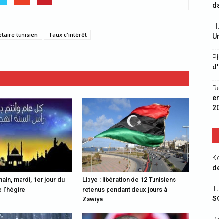
da
Hu
aire tunisien
Taux d'intérêt
Un
Ph
d’
R
e
2
K
de
ain, mardi, 1er jour du
Libye : libération de 12 Tunisiens
Tu
 l’hégire
retenus pendant deux jours à
S
Zawiya