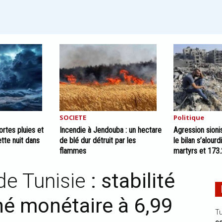
SOCIETE
Politique
fortes pluies et
Incendie à Jendouba : un hectare
Agression sioni
ette nuit dans
de blé dur détruit par les
le bilan s’alourd
flammes
martyrs et 173
de Tunisie
: stabilité
é monétaire à 6,99
Tu