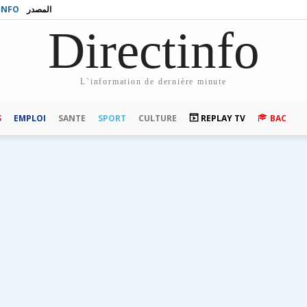
INFO
المصدر
Directinfo
L`information de dernière minute
S
EMPLOI
SANTE
SPORT
CULTURE
REPLAY TV
BAC