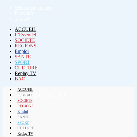
Webmanagercenter
Directinfo
المصدر
ACCUEIL
L’Essentiel
SOCIETE
REGIONS
Emploi
SANTE
SPORT
CULTURE
Replay TV
BAC
ACCUEIL
DIRECTINFO
L’Essentiel
SOCIETE
REGIONS
Emploi
SANTE
SPORT
CULTURE
Replay TV