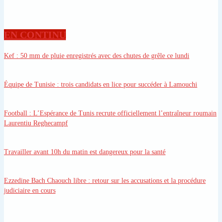
EN CONTINU
Kef
: 50 mm de pluie enregistrés avec des chutes de grêle ce lundi
Équipe de Tunisie
: trois candidats en lice pour succéder à Lamouchi
Football
: L’Espérance de Tunis recrute officiellement l’entraîneur roumain
Laurentiu Reghecampf
Travailler avant 10h du matin est dangereux pour la santé
Ezzedine Bach Chaouch libre
: retour sur les accusations et la procédure
judiciaire en cours