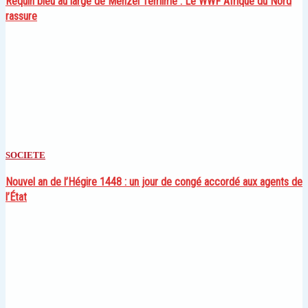
Requin bleu au large de Menzel Temime : Le WWF Afrique du Nord
rassure
SOCIETE
Nouvel an de l’Hégire 1448 : un jour de congé accordé aux agents de
l’État