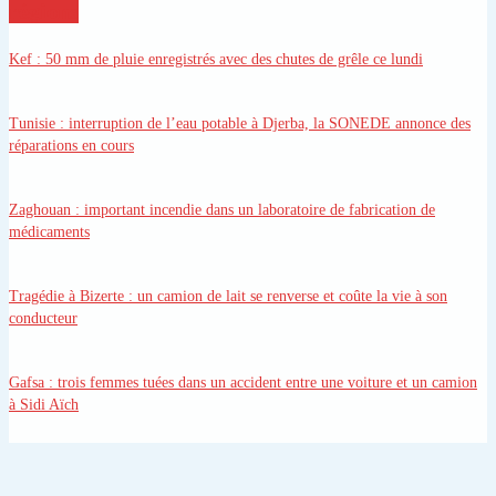
régions
Kef
: 50 mm de pluie enregistrés avec des chutes de grêle ce lundi
Tunisie
: interruption de l’eau potable à Djerba, la SONEDE annonce des
réparations en cours
Zaghouan
: important incendie dans un laboratoire de fabrication de
médicaments
Tragédie à Bizerte
: un camion de lait se renverse et coûte la vie à son
conducteur
Gafsa
: trois femmes tuées dans un accident entre une voiture et un camion
à Sidi Aïch