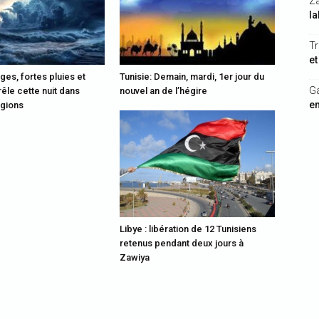
Z
la
Tr
et
ages, fortes pluies et
Tunisie: Demain, mardi, 1er jour du
G
êle cette nuit dans
nouvel an de l’hégire
en
égions
Libye : libération de 12 Tunisiens
retenus pendant deux jours à
Zawiya