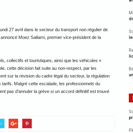
a
Mo
d
di 27 avril dans le secteur du transport non régulier de
S
a annoncé Moez Sallami, premier vice-président de la
le
Re
li
s, collectifs et touristiques, ainsi que les véhicules «
le, cette décision fait suite au non-respect, par les
Bé
un
t sur la révision du cadre légal du secteur, la régulation
s tarifs. Malgré cette escalade, les professionnels du
nt pas d’annuler la grève si un accord définitif est trouvé
S
p
er
Pl