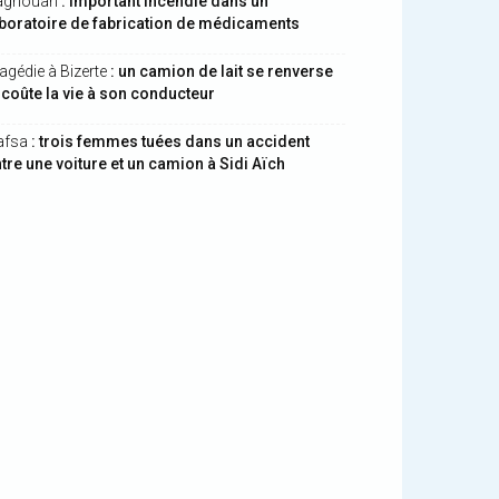
aghouan
: important incendie dans un
boratoire de fabrication de médicaments
agédie à Bizerte
: un camion de lait se renverse
 coûte la vie à son conducteur
afsa
: trois femmes tuées dans un accident
tre une voiture et un camion à Sidi Aïch