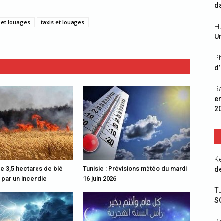
da
 et louages
taxis et louages
Hu
Un
Ph
d’
R
e
2
K
de 3,5 hectares de blé
Tunisie : Prévisions météo du mardi
de
 par un incendie
16 juin 2026
Tu
S