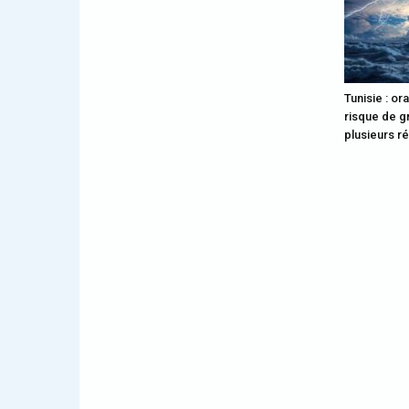
Tunisie : or
risque de gr
plusieurs r