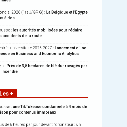
nnulée
ndial 2026 (1re J/GR G)
: La Belgique et l’Egypte
os à dos
ousse
: les autorités mobilisées pour réduire
s accidents de la route
ntrée universitaire 2026-2027
: Lancement d’une
cence en Business and Economic Analytics
ja
: Près de 3,5 hectares de blé dur ravagés par
 incendie
Les +
ousse
: une TikTokeuse condamnée à 4 mois de
rison pour contenus immoraux
us de 6 heures par jour devant l’ordinateur
: un