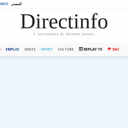
INFO
المصدر
Directinfo
L`information de dernière minute
S
EMPLOI
SANTE
SPORT
CULTURE
REPLAY TV
BAC