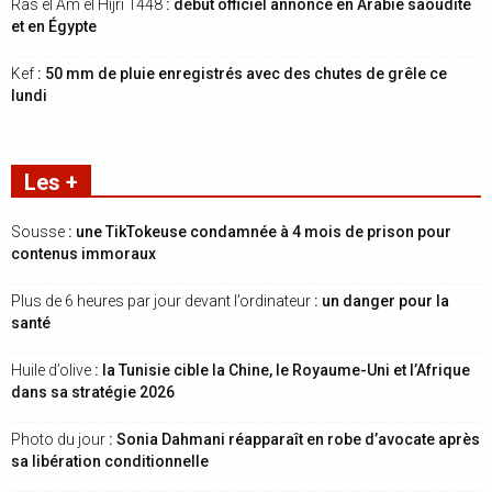
Ras el Am el Hijri 1448
: début officiel annoncé en Arabie saoudite
et en Égypte
Kef
: 50 mm de pluie enregistrés avec des chutes de grêle ce
lundi
Les +
Sousse
: une TikTokeuse condamnée à 4 mois de prison pour
contenus immoraux
Plus de 6 heures par jour devant l’ordinateur
: un danger pour la
santé
Huile d’olive
: la Tunisie cible la Chine, le Royaume-Uni et l’Afrique
dans sa stratégie 2026
Photo du jour
: Sonia Dahmani réapparaît en robe d’avocate après
sa libération conditionnelle