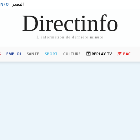
INFO
المصدر
Directinfo
L`information de dernière minute
S
EMPLOI
SANTE
SPORT
CULTURE
REPLAY TV
BAC