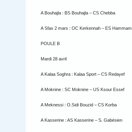
A Bouhajla : BS Bouhajla – CS Chebba
A Sfax 2 mars : OC Kerkennah – ES Hammam
POULE B
Mardi 28 avril
A Kalaa Soghra : Kalaa Sport – CS Redayef
A Moknine : SC Moknine – US Ksour Essef
A Meknessi : O.Sidi Bouzid – CS Korba
A Kasserine : AS Kasserine – S. Gabésien