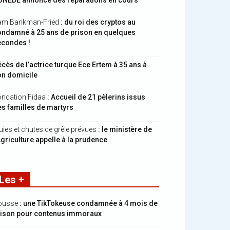
ONEDE annonce des réparations en cours
am Bankman-Fried
: du roi des cryptos au
ondamné à 25 ans de prison en quelques
econdes !
cès de l’actrice turque Ece Ertem à 35 ans à
on domicile
ndation Fidaa
: Accueil de 21 pèlerins issus
s familles de martyrs
uies et chutes de grêle prévues
: le ministère de
Agriculture appelle à la prudence
Les +
ousse
: une TikTokeuse condamnée à 4 mois de
rison pour contenus immoraux