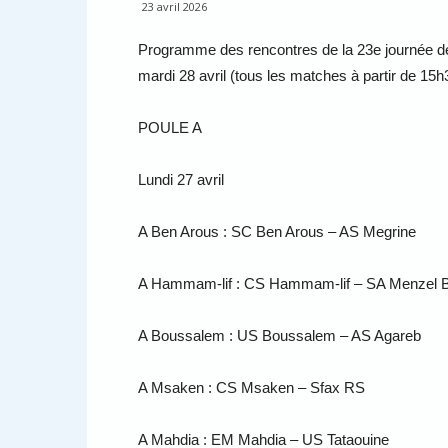
23 avril 2026
Programme des rencontres de la 23e journée de l
mardi 28 avril (tous les matches à partir de 15h3
POULE A
Lundi 27 avril
A Ben Arous : SC Ben Arous – AS Megrine
A Hammam-lif : CS Hammam-lif – SA Menzel B
A Boussalem : US Boussalem – AS Agareb
A Msaken : CS Msaken – Sfax RS
A Mahdia : EM Mahdia – US Tataouine