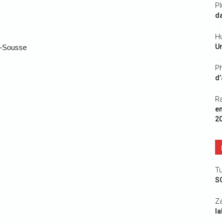
Pl
da
Hu
Un
-Sousse
Ph
d’
R
e
2
Tu
S
Z
la