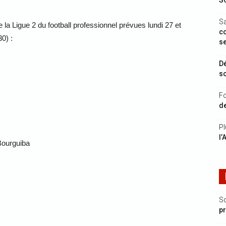
S
S
a Ligue 2 du football professionnel prévues lundi 27 et
c
0) :
s
Dé
s
Fo
de
Pl
l’
ourguiba
S
p