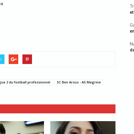
ma
Tr
et
G
en
N
da
er
gue 2 du football professionnel
SC Ben Arous - AS Megrine