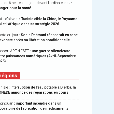
us de 6 heures par jour devant l’ordinateur
: un
nger pour la santé
ile d’olive
: la Tunisie cible la Chine, le Royaume-
i et l’Afrique dans sa stratégie 2026
oto du jour
: Sonia Dahmani réapparaît en robe
avocate après sa libération conditionnelle
apport APT d’ESET
: une guerre silencieuse
ntre puissances numériques (Avril-Septembre
025)
régions
nisie
: interruption de l’eau potable à Djerba, la
ONEDE annonce des réparations en cours
aghouan
: important incendie dans un
boratoire de fabrication de médicaments