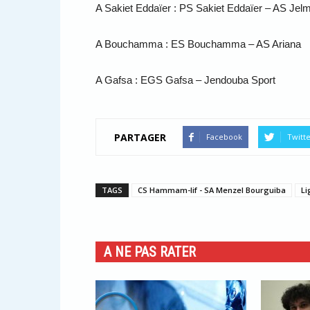
A Sakiet Eddaïer : PS Sakiet Eddaïer – AS Jel
A Bouchamma : ES Bouchamma – AS Ariana
A Gafsa : EGS Gafsa – Jendouba Sport
PARTAGER
Facebook
Twitt
TAGS
CS Hammam-lif - SA Menzel Bourguiba
Li
A NE PAS RATER