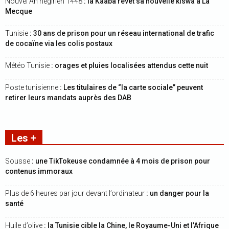
Nouvel An hégirien 1448
: la Kaaba revêt sa nouvelle kiswa à La
Mecque
Tunisie
: 30 ans de prison pour un réseau international de trafic
de cocaïne via les colis postaux
Météo Tunisie
: orages et pluies localisées attendus cette nuit
Poste tunisienne
: Les titulaires de “la carte sociale” peuvent
retirer leurs mandats auprès des DAB
Les +
Sousse
: une TikTokeuse condamnée à 4 mois de prison pour
contenus immoraux
Plus de 6 heures par jour devant l’ordinateur
: un danger pour la
santé
Huile d’olive
: la Tunisie cible la Chine, le Royaume-Uni et l’Afrique