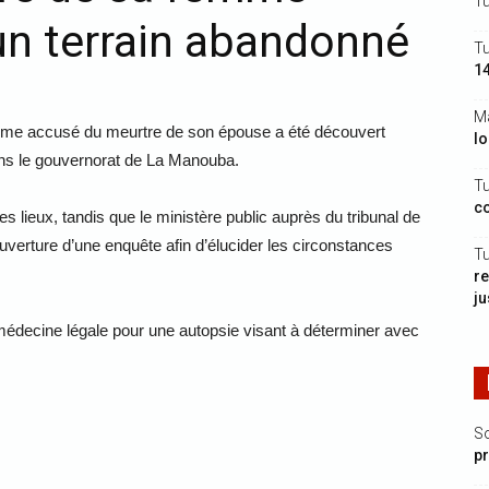
Tu
un terrain abandonné
Tu
14
M
mme accusé du meurtre de son épouse a été découvert
l
ans le gouvernorat de La Manouba.
Tu
c
es lieux, tandis que le ministère public auprès du tribunal de
verture d’une enquête afin d’élucider les circonstances
Tu
re
ju
 médecine légale pour une autopsie visant à déterminer avec
S
p