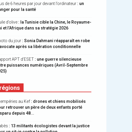
us de 6 heures par jour devant l’ordinateur
: un
nger pour la santé
ile d’olive
: la Tunisie cible la Chine, le Royaume-
i et l’Afrique dans sa stratégie 2026
oto du jour
: Sonia Dahmani réapparaît en robe
avocate après sa libération conditionnelle
apport APT d’ESET
: une guerre silencieuse
ntre puissances numériques (Avril-Septembre
025)
régions
tempéries au Kef
: drones et chiens mobilisés
ur retrouver un père de deux enfants porté
sparu depuis 48...
abès
: 13 militants écologistes devant la justice
ur un sit-in contre la pollution