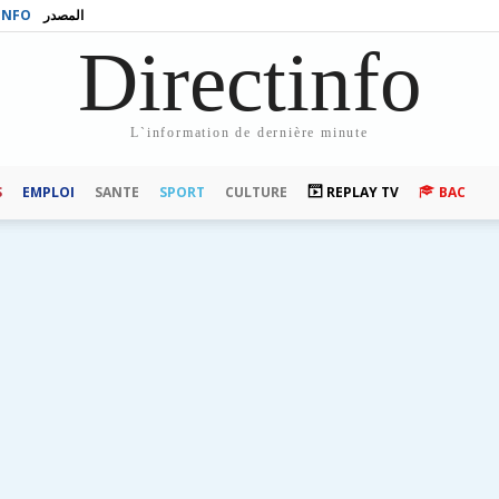
INFO
المصدر
Directinfo
L`information de dernière minute
S
EMPLOI
SANTE
SPORT
CULTURE
REPLAY TV
BAC