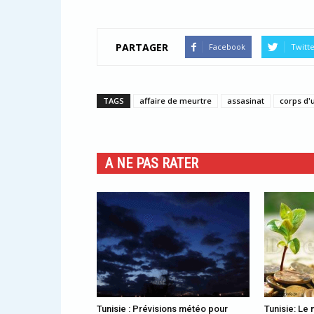
PARTAGER
Facebook
Twitt
TAGS
affaire de meurtre
assasinat
corps d
A NE PAS RATER
Tunisie : Prévisions météo pour
Tunisie: Le