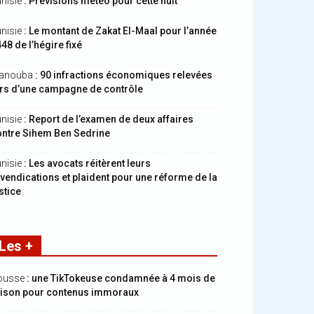
nisie
: Prévisions météo pour cette nuit
nisie
: Le montant de Zakat El-Maal pour l’année
48 de l’hégire fixé
anouba
: 90 infractions économiques relevées
ors d’une campagne de contrôle
nisie
: Report de l’examen de deux affaires
ontre Sihem Ben Sedrine
nisie
: Les avocats réitèrent leurs
vendications et plaident pour une réforme de la
stice
Les +
ousse
: une TikTokeuse condamnée à 4 mois de
rison pour contenus immoraux