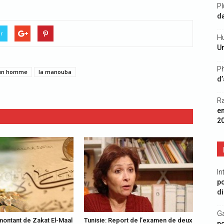
Pl
da
er
Hu
Un
Ph
'un homme
la manouba
d’
R
e
2
In
po
di
G
 montant de Zakat El-Maal
Tunisie: Report de l’examen de deux
po