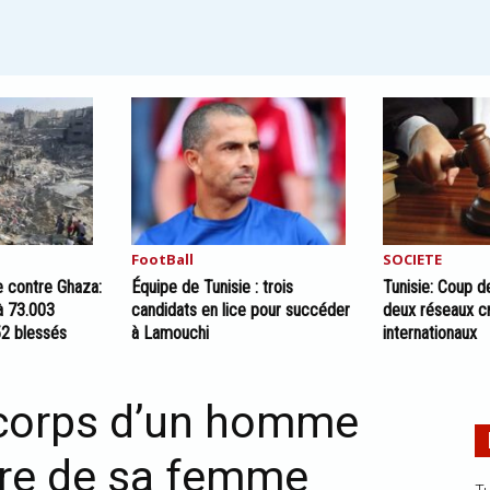
FootBall
SOCIETE
e contre Ghaza:
Équipe de Tunisie : trois
Tunisie: Coup de
 à 73.003
candidats en lice pour succéder
deux réseaux cr
52 blessés
à Lamouchi
internationaux
e corps d’un homme
re de sa femme