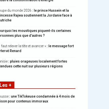
éduire la consommation d’énergie
oupe du monde 2026
: le prince Hussein et la
incesse Rajwa soutiennent la Jordanie face à
Autriche
urquoi les moustiques piquent-ils certaines
rsonnes plus que d’autres ?
Il faut relever la tête et avancer »
: le message fort
’Hervé Renard
nisie
: pluies orageuses localement fortes
tendues cette nuit sur plusieurs régions
Les +
ousse
: une TikTokeuse condamnée à 4 mois de
rison pour contenus immoraux