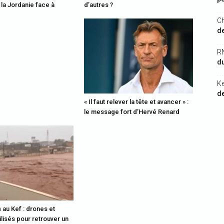
 la Jordanie face à
d’autres ?
Ch
de
R
du
K
de
« Il faut relever la tête et avancer » :
le message fort d’Hervé Renard
 au Kef : drones et
lisés pour retrouver un