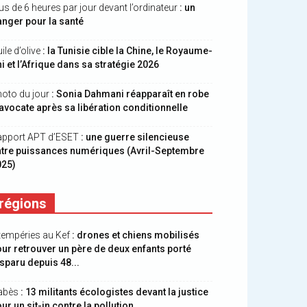
us de 6 heures par jour devant l’ordinateur
: un
nger pour la santé
ile d’olive
: la Tunisie cible la Chine, le Royaume-
i et l’Afrique dans sa stratégie 2026
oto du jour
: Sonia Dahmani réapparaît en robe
avocate après sa libération conditionnelle
apport APT d’ESET
: une guerre silencieuse
ntre puissances numériques (Avril-Septembre
025)
régions
tempéries au Kef
: drones et chiens mobilisés
ur retrouver un père de deux enfants porté
sparu depuis 48...
abès
: 13 militants écologistes devant la justice
ur un sit-in contre la pollution