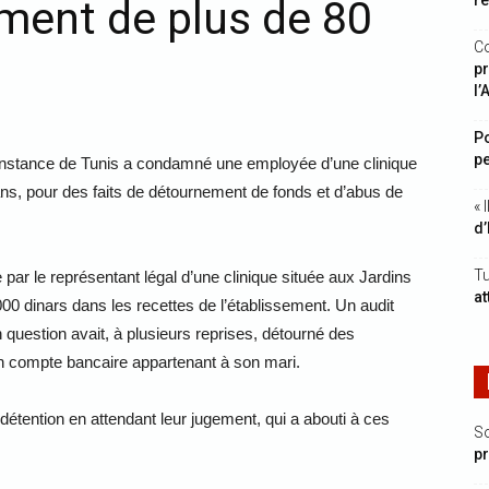
r
ment de plus de 80
C
pr
l’
Po
pe
 instance de Tunis a condamné une employée d’une clinique
 ans, pour des faits de détournement de fonds et d’abus de
« 
d
Tu
e par le représentant légal d’une clinique située aux Jardins
at
000 dinars dans les recettes de l’établissement. Un audit
 question avait, à plusieurs reprises, détourné des
n compte bancaire appartenant à son mari.
détention en attendant leur jugement, qui a abouti à ces
S
p