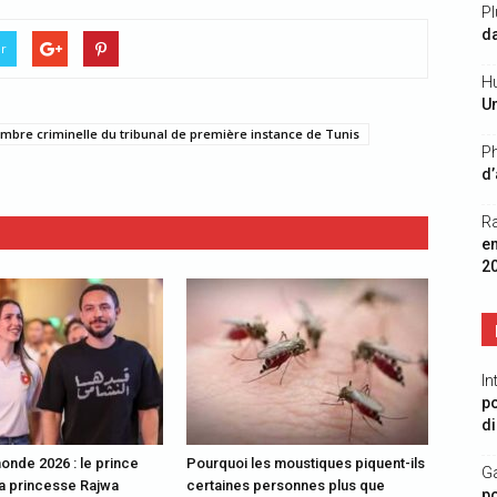
Pl
da
er
Hu
Un
mbre criminelle du tribunal de première instance de Tunis
Ph
d’
R
e
2
In
po
di
nde 2026 : le prince
Pourquoi les moustiques piquent-ils
G
la princesse Rajwa
certaines personnes plus que
po