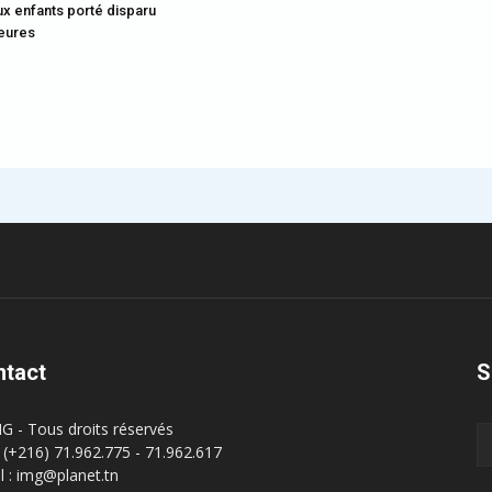
x enfants porté disparu
eures
ntact
S
G - Tous droits réservés
 : (+216) 71.962.775 - 71.962.617
l : img@planet.tn