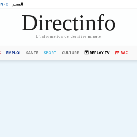
INFO
المصدر
Directinfo
L`information de dernière minute
S
EMPLOI
SANTE
SPORT
CULTURE
REPLAY TV
BAC