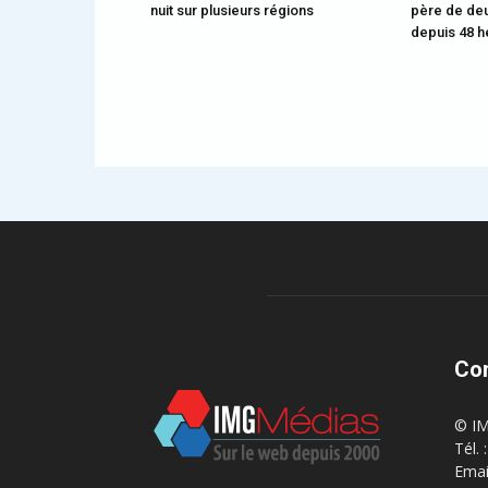
nuit sur plusieurs régions
père de deu
depuis 48 h
Co
© IM
Tél.
Emai