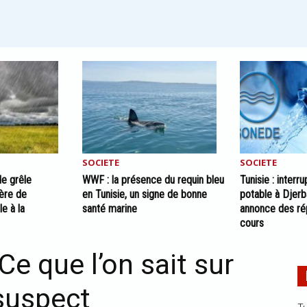
SOCIETE
SOCIETE
de grêle
WWF : la présence du requin bleu
Tunisie : interru
tère de
en Tunisie, un signe de bonne
potable à Djer
le à la
santé marine
annonce des ré
cours
 Ce que l’on sait sur
 suspect