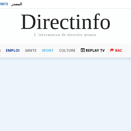
INFO
المصدر
Directinfo
L`information de dernière minute
S
EMPLOI
SANTE
SPORT
CULTURE
REPLAY TV
BAC