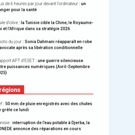
us de 6 heures par jour devant l’ordinateur
: un
nger pour la santé
ile d’olive
: la Tunisie cible la Chine, le Royaume-
i et l’Afrique dans sa stratégie 2026
oto du jour
: Sonia Dahmani réapparaît en robe
avocate après sa libération conditionnelle
apport APT d’ESET
: une guerre silencieuse
ntre puissances numériques (Avril-Septembre
025)
régions
ef
: 50 mm de pluie enregistrés avec des chutes
 grêle ce lundi
nisie
: interruption de l’eau potable à Djerba, la
ONEDE annonce des réparations en cours