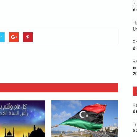
Pl
da
Hu
Un
er
Ph
d’
R
e
2
K
de
Tu
S