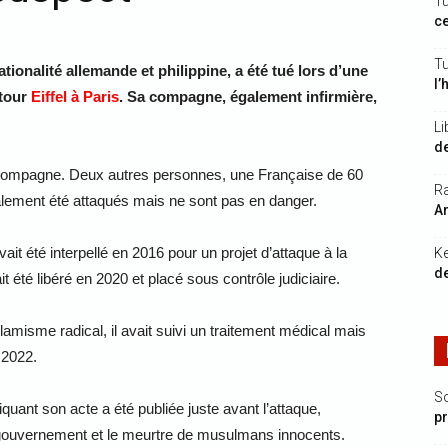
Tu
ce
Tu
onalité allemande et philippine, a été tué lors d’une
l’
 tour
Eiffel à Paris
. Sa compagne, également infirmière,
Li
de
a compagne. Deux autres personnes, une Française de 60
Ra
galement été attaqués mais ne sont pas en danger.
Ar
it été interpellé en 2016 pour un projet d’attaque à la
K
de
 été libéré en 2020 et placé sous contrôle judiciaire.
amisme radical, il avait suivi un traitement médical mais
 2022.
S
quant son acte a été publiée juste avant l’attaque,
p
e gouvernement et le meurtre de musulmans innocents.