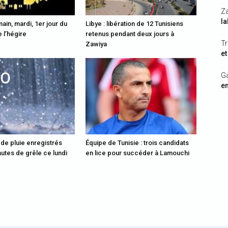
Z
la
ain, mardi, 1er jour du
Libye : libération de 12 Tunisiens
 l’hégire
retenus pendant deux jours à
Tr
Zawiya
et
G
en
 de pluie enregistrés
Équipe de Tunisie : trois candidats
utes de grêle ce lundi
en lice pour succéder à Lamouchi