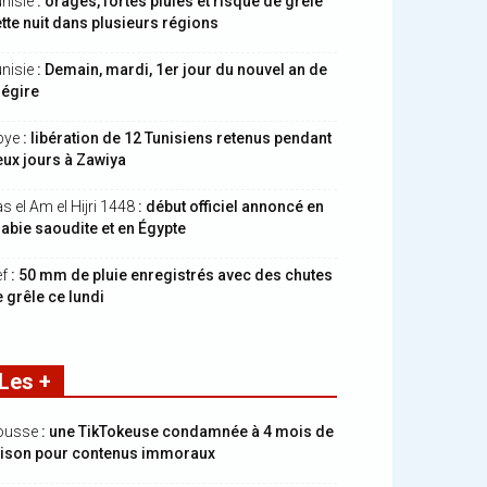
nisie
: orages, fortes pluies et risque de grêle
tte nuit dans plusieurs régions
nisie
: Demain, mardi, 1er jour du nouvel an de
hégire
bye
: libération de 12 Tunisiens retenus pendant
ux jours à Zawiya
s el Am el Hijri 1448
: début officiel annoncé en
abie saoudite et en Égypte
ef
: 50 mm de pluie enregistrés avec des chutes
 grêle ce lundi
Les +
ousse
: une TikTokeuse condamnée à 4 mois de
rison pour contenus immoraux