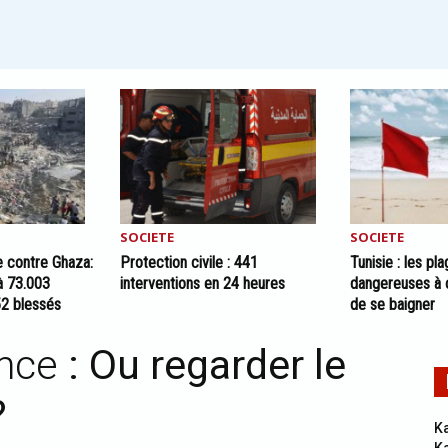
SOCIETE
SOCIETE
e contre Ghaza:
Protection civile : 441
Tunisie : les pl
 à 73.003
interventions en 24 heures
dangereuses à 
52 blessés
de se baigner
nce
: Ou regarder le
?
Ka