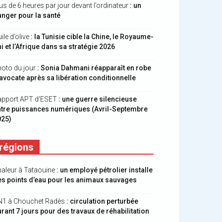
us de 6 heures par jour devant l’ordinateur
: un
nger pour la santé
ile d’olive
: la Tunisie cible la Chine, le Royaume-
i et l’Afrique dans sa stratégie 2026
oto du jour
: Sonia Dahmani réapparaît en robe
avocate après sa libération conditionnelle
apport APT d’ESET
: une guerre silencieuse
ntre puissances numériques (Avril-Septembre
025)
régions
aleur à Tataouine
: un employé pétrolier installe
s points d’eau pour les animaux sauvages
N1 à Chouchet Radès
: circulation perturbée
rant 7 jours pour des travaux de réhabilitation