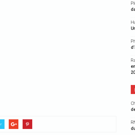
Pl
da
Hu
Un
Ph
d’
R
e
2
Ch
de
R
er
du