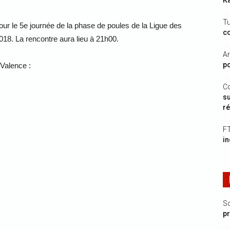
K
Tu
our le 5e journée de la phase de poules de la Ligue des
co
8. La rencontre aura lieu à 21h00.
Ar
po
 Valence :
Co
su
r
F
in
S
p