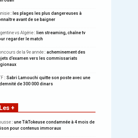
airouan
nisie
: les plages les plus dangereuses à
nnaître avant de se baigner
gentine vs Algérie
: lien streaming, chaîne tv
ur regarder le match
ncours de la 9e année
: acheminement des
jets d’examen vers les commissariats
égionaux
TF
: Sabri Lamouchi quitte son poste avec une
demnité de 300 000 dinars
Les +
ousse
: une TikTokeuse condamnée à 4 mois de
rison pour contenus immoraux