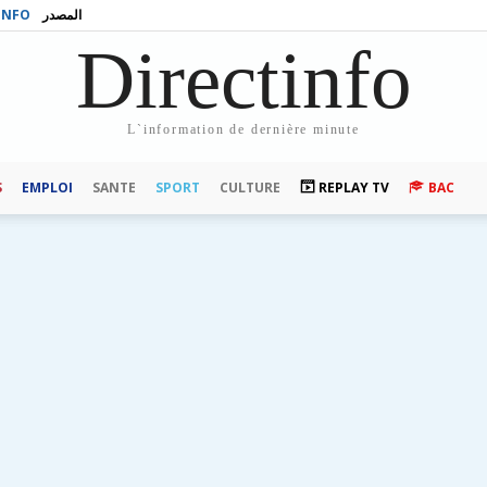
INFO
المصدر
Directinfo
L`information de dernière minute
S
EMPLOI
SANTE
SPORT
CULTURE
REPLAY TV
BAC