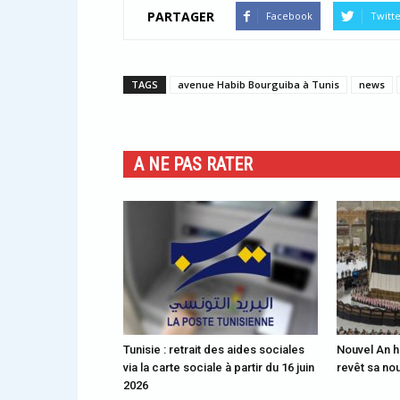
PARTAGER
Facebook
Twitt
TAGS
avenue Habib Bourguiba à Tunis
news
A NE PAS RATER
Tunisie : retrait des aides sociales
Nouvel An h
via la carte sociale à partir du 16 juin
revêt sa no
2026