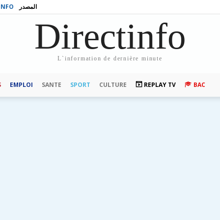
INFO
المصدر
Directinfo
L`information de dernière minute
S
EMPLOI
SANTE
SPORT
CULTURE
REPLAY TV
BAC