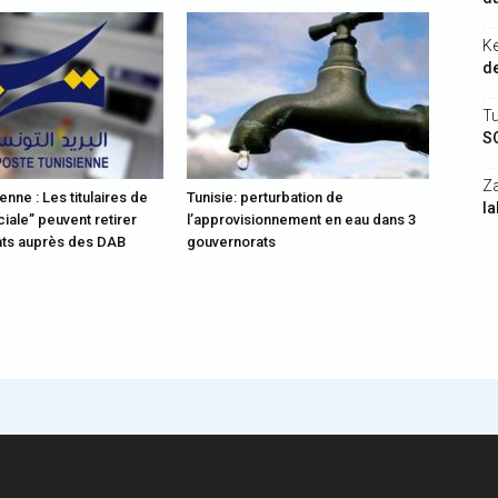
K
de
Tu
S
Z
enne : Les titulaires de
Tunisie: perturbation de
la
ciale” peuvent retirer
l’approvisionnement en eau dans 3
ats auprès des DAB
gouvernorats