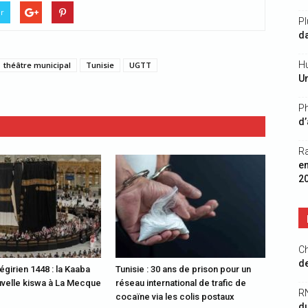
er
Pl
da
Hu
théâtre municipal
Tunisie
UGTT
Un
Ph
d’
R
e
2
Ch
de
égirien 1448 : la Kaaba
Tunisie : 30 ans de prison pour un
uvelle kiswa à La Mecque
réseau international de trafic de
R
cocaïne via les colis postaux
du