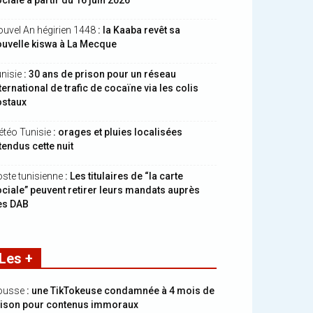
ciale à partir du 16 juin 2026
uvel An hégirien 1448
: la Kaaba revêt sa
uvelle kiswa à La Mecque
nisie
: 30 ans de prison pour un réseau
ternational de trafic de cocaïne via les colis
ostaux
téo Tunisie
: orages et pluies localisées
tendus cette nuit
ste tunisienne
: Les titulaires de “la carte
ciale” peuvent retirer leurs mandats auprès
es DAB
Les +
ousse
: une TikTokeuse condamnée à 4 mois de
rison pour contenus immoraux