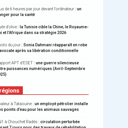
us de 6 heures par jour devant l’ordinateur
: un
nger pour la santé
ile d’olive
: la Tunisie cible la Chine, le Royaume-
i et l’Afrique dans sa stratégie 2026
oto du jour
: Sonia Dahmani réapparaît en robe
avocate après sa libération conditionnelle
apport APT d’ESET
: une guerre silencieuse
ntre puissances numériques (Avril-Septembre
025)
régions
aleur à Tataouine
: un employé pétrolier installe
s points d’eau pour les animaux sauvages
N1 à Chouchet Radès
: circulation perturbée
rant 7 jours pour des travaux de réhabilitation