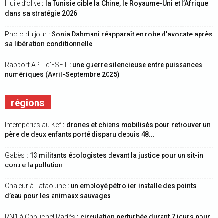
Huile d’olive
: la Tunisie cible la Chine, le Royaume-Uni et l’Afrique
dans sa stratégie 2026
Photo du jour
: Sonia Dahmani réapparaît en robe d’avocate après
sa libération conditionnelle
Rapport APT d’ESET
: une guerre silencieuse entre puissances
numériques (Avril-Septembre 2025)
régions
Intempéries au Kef
: drones et chiens mobilisés pour retrouver un
père de deux enfants porté disparu depuis 48...
Gabès
: 13 militants écologistes devant la justice pour un sit-in
contre la pollution
Chaleur à Tataouine
: un employé pétrolier installe des points
d’eau pour les animaux sauvages
RN1 à Chouchet Radès
: circulation perturbée durant 7 jours pour