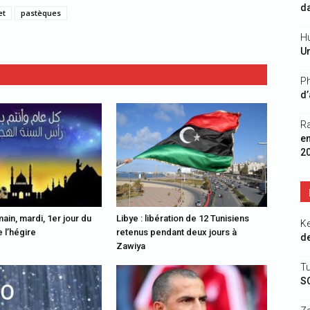
da
et
pastèques
Hu
Un
Ph
d’
R
e
2
ain, mardi, 1er jour du
Libye : libération de 12 Tunisiens
K
 l’hégire
retenus pendant deux jours à
de
Zawiya
Tu
S