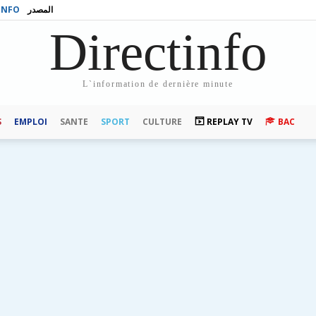
INFO
المصدر
Directinfo
L`information de dernière minute
S
EMPLOI
SANTE
SPORT
CULTURE
REPLAY TV
BAC