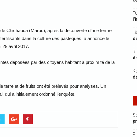
ce
Tu
l’
e de Chichaoua (Maroc), après la découverte d’une ferme
Li
ertilisants dans la culture des pastèques, a annoncé le
de
 28 avril 2017.
Ra
Ar
aintes déposées par des citoyens habitant à proximité de la
K
de
de terre et de fruits ont été prélevés pour analyses. Un
, qui a initialement ordonné l’enquête.
S
er
p
Pl