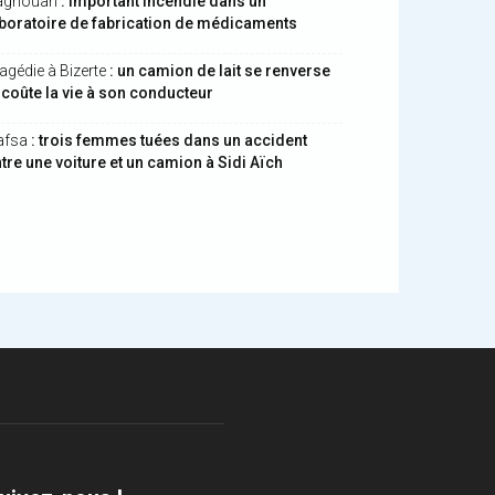
aghouan
: important incendie dans un
boratoire de fabrication de médicaments
agédie à Bizerte
: un camion de lait se renverse
 coûte la vie à son conducteur
afsa
: trois femmes tuées dans un accident
tre une voiture et un camion à Sidi Aïch