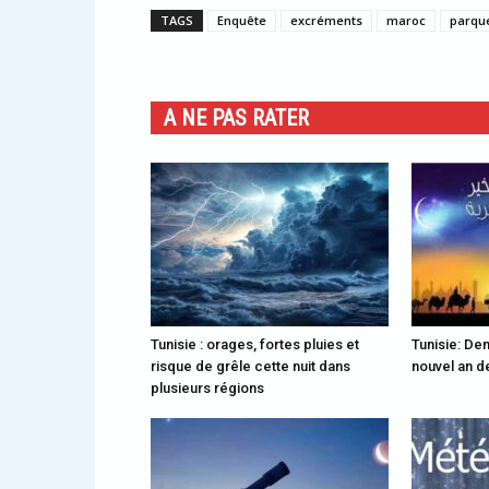
TAGS
Enquête
excréments
maroc
parqu
A NE PAS RATER
Tunisie : orages, fortes pluies et
Tunisie: Dem
risque de grêle cette nuit dans
nouvel an de
plusieurs régions