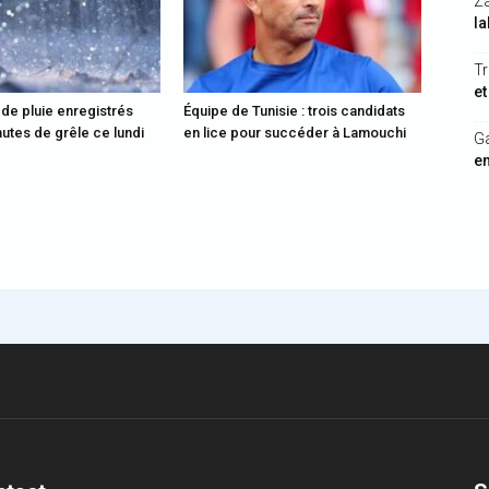
Z
la
Tr
et
 de pluie enregistrés
Équipe de Tunisie : trois candidats
utes de grêle ce lundi
en lice pour succéder à Lamouchi
G
en