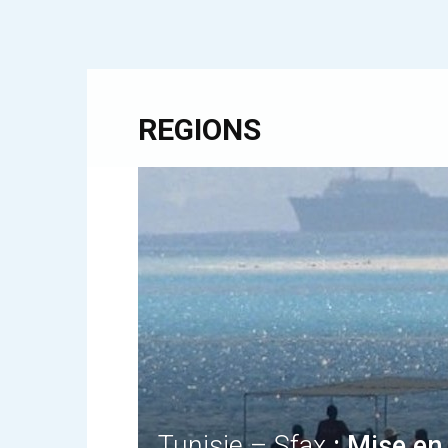
REGIONS
Tunisie – Sfax
: Mise en