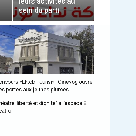
leurs activités au
sein du parti
oncours «Ekteb Tounsi»
: Cinevog ouvre
es portes aux jeunes plumes
héâtre, liberté et dignité” à l’espace El
eatro