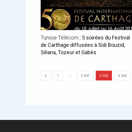
Tunisie Télécom
: 5 soirées du Festival
de Carthage diffusées à Sidi Bouzid,
Siliana, Tozeur et Gabès
...
1
3 041
3 042
3 043