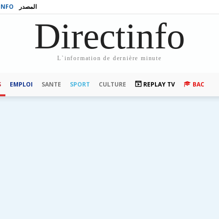
INFO
المصدر
Directinfo
L`information de dernière minute
S
EMPLOI
SANTE
SPORT
CULTURE
REPLAY TV
BAC