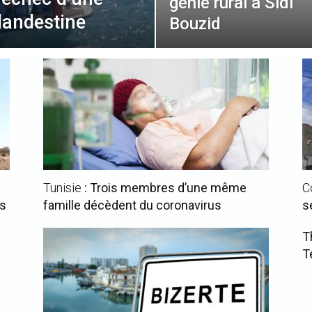
génie rural à Sidi
clandestine
Bouzid
Tunisie
: Trois membres d’une même
C
ns
famille décèdent du coronavirus
s
T
T