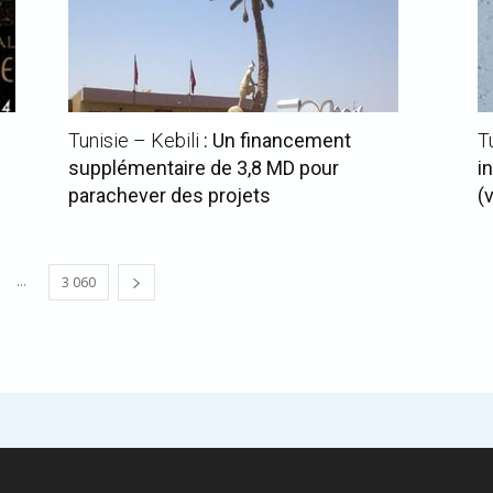
Tunisie – Kebili
: Un financement
T
supplémentaire de 3,8 MD pour
i
parachever des projets
(
...
3 060