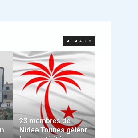
AU HASARD
23 membres de
en
Nidaa Tounes gèlent