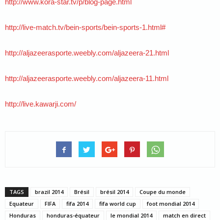
http://www.kora-star.tv/p/blog-page.html
http://live-match.tv/bein-sports/bein-sports-1.html#
http://aljazeerasporte.weebly.com/aljazeera-21.html
http://aljazeerasporte.weebly.com/aljazeera-11.html
http://live.kawarji.com/
TAGS
brazil 2014
Brésil
brésil 2014
Coupe du monde
Equateur
FIFA
fifa 2014
fifa world cup
foot mondial 2014
Honduras
honduras-équateur
le mondial 2014
match en direct