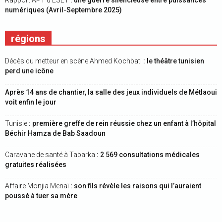
Rapport APT d’ESET
: une guerre silencieuse entre puissances
numériques (Avril-Septembre 2025)
régions
Décès du metteur en scène Ahmed Kochbati
: le théâtre tunisien
perd une icône
Après 14 ans de chantier, la salle des jeux individuels de Métlaoui
voit enfin le jour
Tunisie
: première greffe de rein réussie chez un enfant à l’hôpital
Béchir Hamza de Bab Saadoun
Caravane de santé à Tabarka
: 2 569 consultations médicales
gratuites réalisées
Affaire Monjia Menaï
: son fils révèle les raisons qui l’auraient
poussé à tuer sa mère